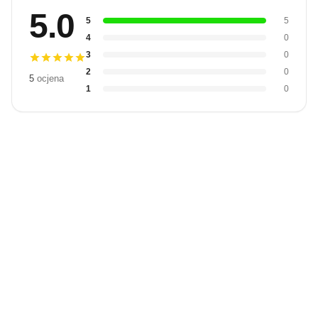
5.0
5
5
4
0
3
0
2
0
5
ocjena
1
0
Budite prvi
koji će snimiti
video
Snimi video
recenziju.
recenziju