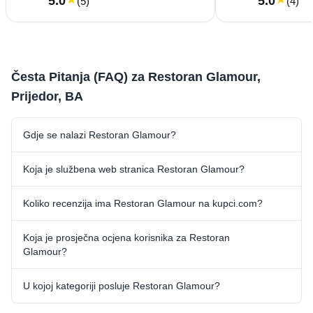
5.0
5.0
(
5
)
(
4
)
Česta Pitanja (FAQ) za Restoran Glamour,
Prijedor, BA
Gdje se nalazi Restoran Glamour?
Koja je službena web stranica Restoran Glamour?
Koliko recenzija ima Restoran Glamour na kupci.com?
Koja je prosječna ocjena korisnika za Restoran
Glamour?
U kojoj kategoriji posluje Restoran Glamour?