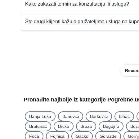
Kako zakazati termin za konzultaciju ili uslugu?
Što drugi klijenti kažu o pružateljima usluga na kup
Recenz
Pronađite najbolje iz kategorije Pogrebne 
Banja Luka
Banovići
Berkovići
Bihać
Bratunac
Brčko
Breza
Bugojno
Buž
Foča
Fojnica
Gacko
Goražde
Gornj