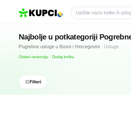
Najbolje u potkategoriji
Pogrebne
Pogrebne usluge
u
Bosni i Hercegovini
·
Usluge
Ostavi recenziju
·
Dodaj tvrtku
Filteri
5.0
(
2
)
Kalić
Grude, BA