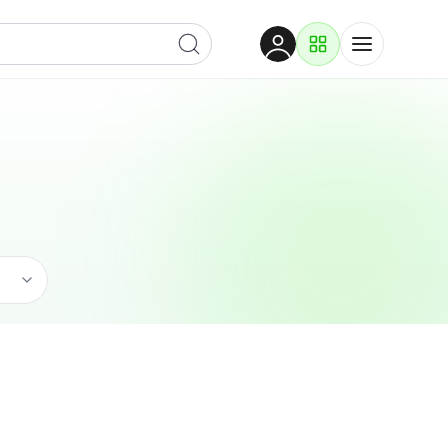
Dobrodošli
Prijavite se za pristup
Proizvodi i rješenja
Prijavi se
Usluge
Po kategoriji
Pogledaj podkategorije