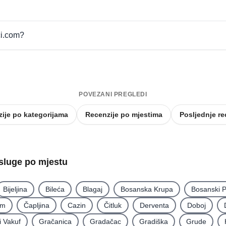
ci.com?
POVEZANI PREGLEDI
ije po kategorijama
Recenzije po mjestima
Posljednje re
usluge po mjestu
Bijeljina
Bileća
Blagaj
Bosanska Krupa
Bosanski P
im
Čapljina
Cazin
Čitluk
Derventa
Doboj
i Vakuf
Gračanica
Gradačac
Gradiška
Grude