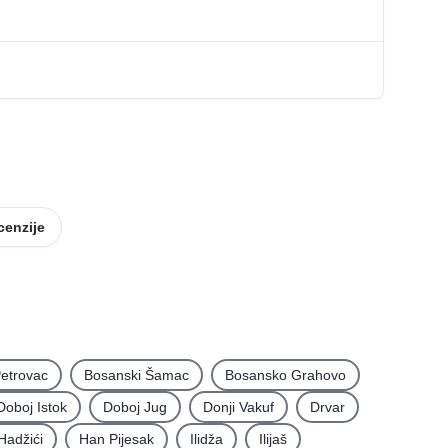
cenzije
etrovac
Bosanski Šamac
Bosansko Grahovo
Doboj Istok
Doboj Jug
Donji Vakuf
Drvar
Hadžići
Han Pijesak
Ilidža
Ilijaš