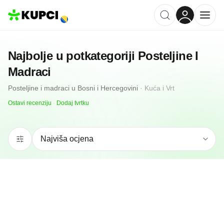
Najbolje u potkategoriji
Posteljine I
Madraci
Posteljine i madraci
u
Bosni i Hercegovini
·
Kuća i Vrt
Ostavi recenziju
·
Dodaj tvrtku
5.0
(
103
)
Moj San
Banja Luka, BA