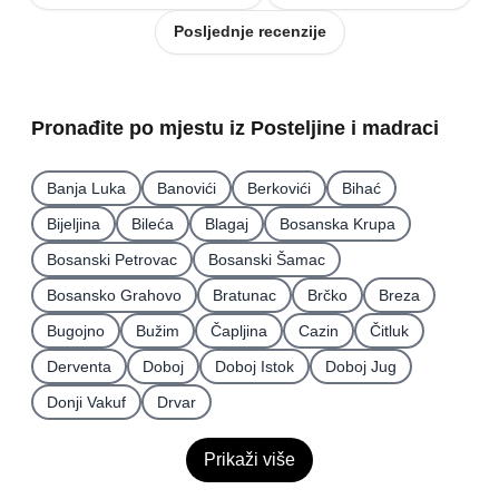
Posljednje recenzije
Pronađite po mjestu iz Posteljine i madraci
Banja Luka
Banovići
Berkovići
Bihać
Bijeljina
Bileća
Blagaj
Bosanska Krupa
Bosanski Petrovac
Bosanski Šamac
Bosansko Grahovo
Bratunac
Brčko
Breza
Bugojno
Bužim
Čapljina
Cazin
Čitluk
Derventa
Doboj
Doboj Istok
Doboj Jug
Donji Vakuf
Drvar
Prikaži više