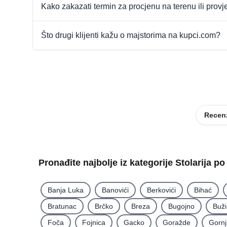
Kako zakazati termin za procjenu na terenu ili provj
Što drugi klijenti kažu o majstorima na kupci.com?
Recenz
Pronađite najbolje iz kategorije Stolarija p
Banja Luka
Banovići
Berkovići
Bihać
Bratunac
Brčko
Breza
Bugojno
Buž
Foča
Fojnica
Gacko
Goražde
Gornj