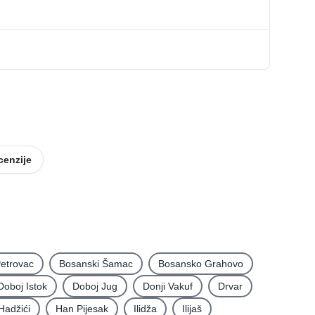
cenzije
etrovac
Bosanski Šamac
Bosansko Grahovo
Doboj Istok
Doboj Jug
Donji Vakuf
Drvar
Hadžići
Han Pijesak
Ilidža
Ilijaš