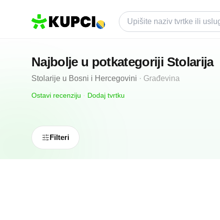
Najbolje u potkategoriji
Stolarija
Stolarije
u
Bosni i Hercegovini
·
Građevina
Ostavi recenziju
·
Dodaj tvrtku
Filteri
5.0
(
22
)
Andrić WoodWork
Mostar, BA