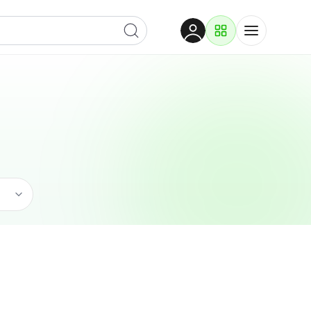
Dobrodošli
Prijavite se za pristup
Proizvodi i rješenja
Prijavi se
Građevina
Po kategoriji
Pogledaj podkategorije