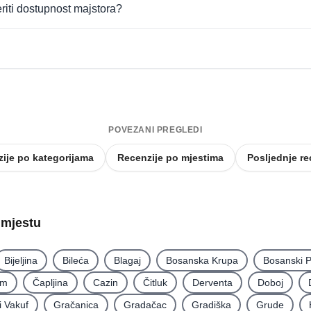
eriti dostupnost majstora?
POVEZANI PREGLEDI
ije po kategorijama
Recenzije po mjestima
Posljednje re
o mjestu
Bijeljina
Bileća
Blagaj
Bosanska Krupa
Bosanski P
im
Čapljina
Cazin
Čitluk
Derventa
Doboj
i Vakuf
Gračanica
Gradačac
Gradiška
Grude