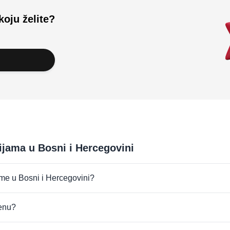
koju želite?
rijama u Bosni i Hercegovini
irme u Bosni i Hercegovini?
jenu?