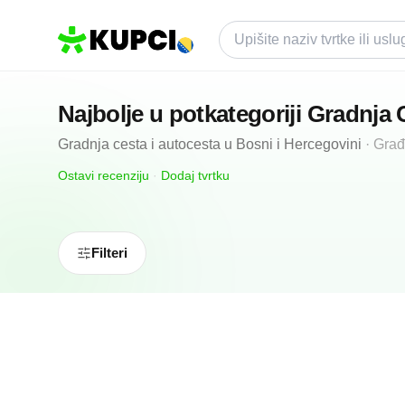
Najbolje u potkategoriji
Gradnja 
Gradnja cesta i autocesta
u
Bosni i Hercegovini
·
Građ
Ostavi recenziju
·
Dodaj tvrtku
Filteri
N/A
(0 recenzija)
Mg Mind
Mrkonjić Grad, BA