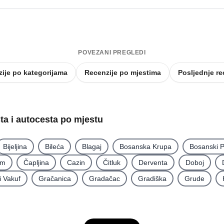
POVEZANI PREGLEDI
ije po kategorijama
Recenzije po mjestima
Posljednje re
sta i autocesta po mjestu
Bijeljina
Bileća
Blagaj
Bosanska Krupa
Bosanski P
im
Čapljina
Cazin
Čitluk
Derventa
Doboj
i Vakuf
Gračanica
Gradačac
Gradiška
Grude