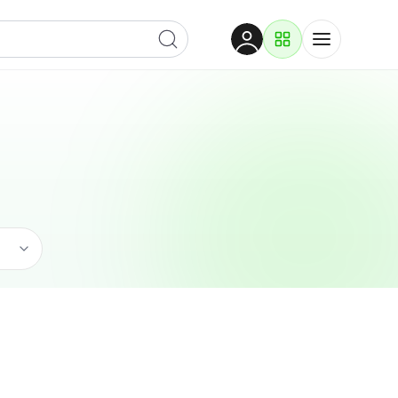
Dobrodošli
Prijavite se za pristup
Proizvodi i rješenja
Prijavi se
Građevina
Po kategoriji
Pogledaj podkategorije