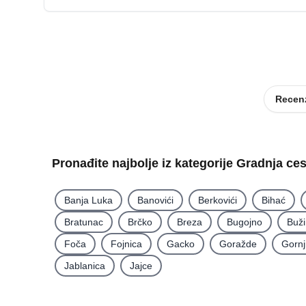
Recenz
Pronađite najbolje iz kategorije Gradnja ce
Banja Luka
Banovići
Berkovići
Bihać
Bratunac
Brčko
Breza
Bugojno
Buž
Foča
Fojnica
Gacko
Goražde
Gornj
Jablanica
Jajce