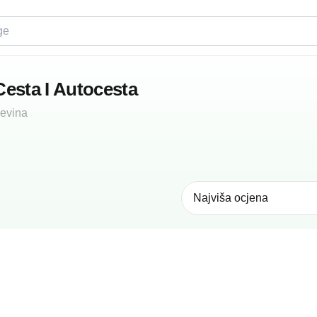
Cesta I Autocesta
evina