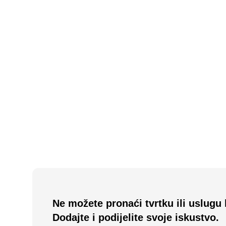
N/A
(0 recenzija)
Mevludin commerc doo
Sarajevo, BA
N/A
(0 recenzija)
Hercegovina putevi a.d.
Trebinje, BA
Ne možete pronaći tvrtku ili uslugu 
Dodajte i podijelite svoje iskustvo.