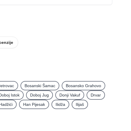
cenzije
etrovac
Bosanski Šamac
Bosansko Grahovo
Doboj Istok
Doboj Jug
Donji Vakuf
Drvar
Hadžići
Han Pijesak
Ilidža
Ilijaš