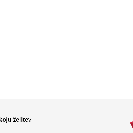
Učitali ste sve.
koju želite?