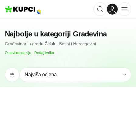
Najbolje u kategoriji
Građevina
Građevinari
u gradu
Čitluk
·
Bosni i Hercegovini
Ostavi recenziju
·
Dodaj tvrtku
4.9
(
59
)
Duga Tehna
Čitluk, BA