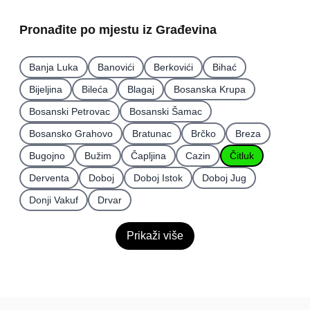
Pronađite po mjestu iz Građevina
Banja Luka
Banovići
Berkovići
Bihać
Bijeljina
Bileća
Blagaj
Bosanska Krupa
Bosanski Petrovac
Bosanski Šamac
Bosansko Grahovo
Bratunac
Brčko
Breza
Bugojno
Bužim
Čapljina
Cazin
Čitluk
Derventa
Doboj
Doboj Istok
Doboj Jug
Donji Vakuf
Drvar
Prikaži više