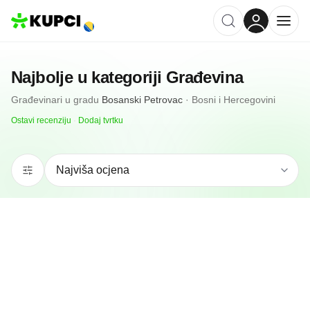
Najbolje u kategoriji
Građevina
Građevinari
u gradu
Bosanski Petrovac
·
Bosni i Hercegovini
Ostavi recenziju
·
Dodaj tvrtku
N/A
(0 recenzija)
D.o.o List
Bosanski Petrovac, BA