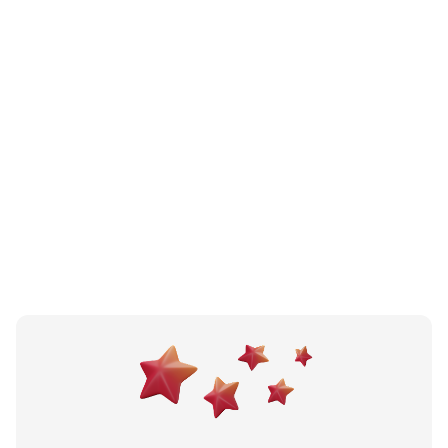
N/A
(0 recenzija)
ASIKS doo
Bosanski Petrovac, BA
N/A
(0 recenzija)
Didovići doo
Bosanski Petrovac, BA
Učitali ste sve.