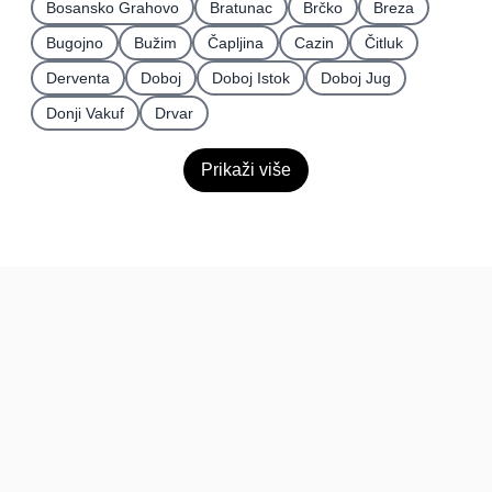
Bosansko Grahovo
Bratunac
Brčko
Breza
Bugojno
Bužim
Čapljina
Cazin
Čitluk
Derventa
Doboj
Doboj Istok
Doboj Jug
Donji Vakuf
Drvar
Prikaži više
BiH
Pravi kupci, prave recenzije.
Recenzije
Platforma
Recenzije po mjestima
O nama
Recenzije po kategorijama
Paketi