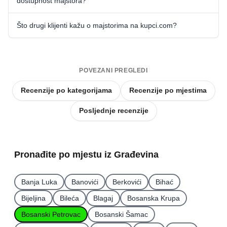
dostupnost majstora?
Što drugi klijenti kažu o majstorima na kupci.com?
POVEZANI PREGLEDI
Recenzije po kategorijama
Recenzije po mjestima
Posljednje recenzije
Pronađite po mjestu iz Građevina
Banja Luka
Banovići
Berkovići
Bihać
Bijeljina
Bileća
Blagaj
Bosanska Krupa
Bosanski Petrovac
Bosanski Šamac