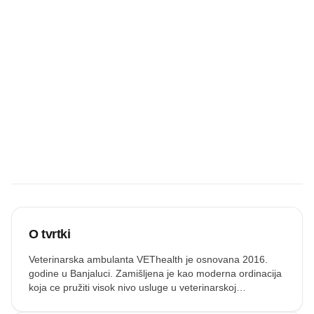
Budite prvi koji
će snimiti
zvučnu
recenziju.
Snimi zvuk
O tvrtki
Veterinarska ambulanta VEThealth je osnovana 2016.
godine u Banjaluci. Zamišljena je kao moderna ordinacija
koja ce pružiti visok nivo usluge u veterinarskoj
medicini.Trudimo se da našim pacijentima omogućimo