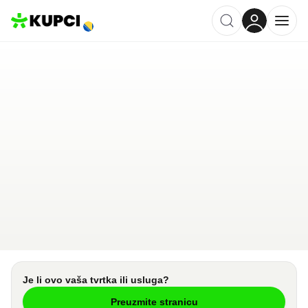
VetHealth
Banja Luka
,
BA
Kategorija ·
Kućni Ljubimci
0.0
·
0 recenzija
Ostavi recenziju
Pošalji upit
Je li ovo vaša tvrtka ili usluga?
Preuzmite stranicu