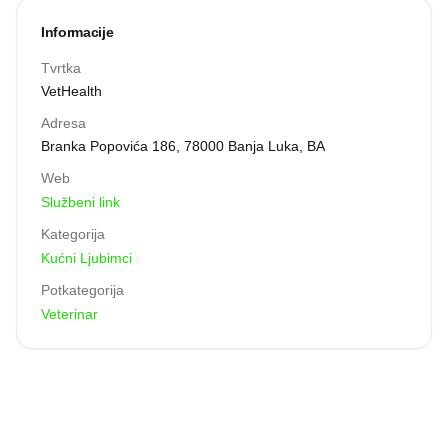
najbolju moguću uslugu koristeći moderan pristup
liječenja kućhih ljubimaca. Ovaj posao radimo zato što ga
Informacije
volimo. Posjetite nas jer smo stručni, ljubazni i dostupni.
Tvrtka
VetHealth
Adresa
Branka Popovića 186, 78000 Banja Luka, BA
Web
Službeni link
Kategorija
Kućni Ljubimci
Potkategorija
Veterinar