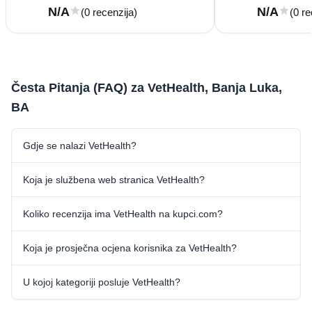
N/A
N/A
(0 recenzija)
(0 re
Česta Pitanja (FAQ) za VetHealth, Banja Luka,
BA
Gdje se nalazi VetHealth?
Koja je službena web stranica VetHealth?
Koliko recenzija ima VetHealth na kupci.com?
Koja je prosječna ocjena korisnika za VetHealth?
U kojoj kategoriji posluje VetHealth?