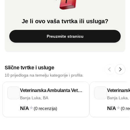
Je li ovo vaša tvrtka ili usluga?
Preuzmite stranicu
Slične tvrtke i usluge
10 prijedloga na temelju kategorije i profila.
Veterinarska Ambulanta Vetmedik
Veterinars
Banja Luka, BA
Banja Luka,
N/A
N/A
(0 recenzija)
(0 re