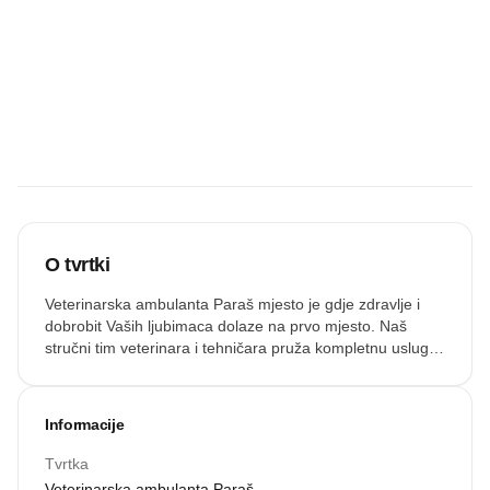
Budite prvi koji
će snimiti
zvučnu
recenziju.
Snimi zvuk
O tvrtki
Veterinarska ambulanta Paraš mjesto je gdje zdravlje i
dobrobit Vaših ljubimaca dolaze na prvo mjesto. Naš
stručni tim veterinara i tehničara pruža kompletnu uslugu
– od preventivnih pregleda i vakcinacije, do dijagnostike,
liječenja i hirurških zahvata.
Informacije
Tvrtka
Veterinarska ambulanta Paraš