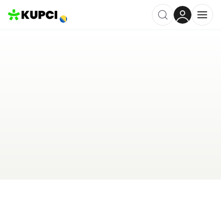
Veterinarska ambulanta Paraš
Banja Luka
,
BA
Kategorija ·
Kućni Ljubimci
0.0
·
0 recenzija
Ostavi recenziju
Pošalji upit