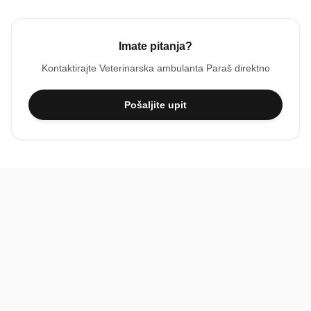
Imate pitanja?
Kontaktirajte
Veterinarska ambulanta Paraš
direktno
Pošaljite upit
BiH
Pravi kupci, prave recenzije.
Recenzije
Platforma
Recenzije po mjestima
O nama
Recenzije po kategorijama
Paketi