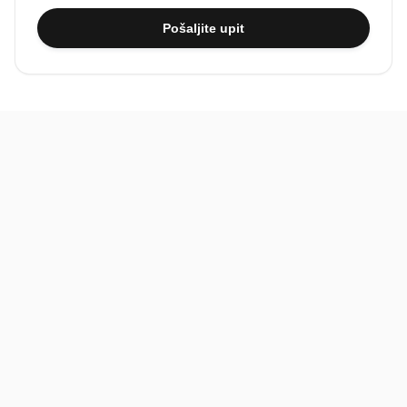
Pošaljite upit
BiH
Pravi kupci, prave recenzije.
Recenzije
Platforma
Recenzije po mjestima
O nama
Recenzije po kategorijama
Paketi
Posljednje recenzije
Dokumentacija
Pomoć
Podatci
FAQ
Uvjeti korištenja
Kontakt
Pravila recenzija