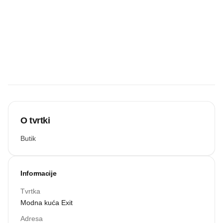
Budite prvi koji
će snimiti
zvučnu
recenziju.
Snimi zvuk
O tvrtki
Butik
Informacije
Tvrtka
Modna kuća Exit
Adresa