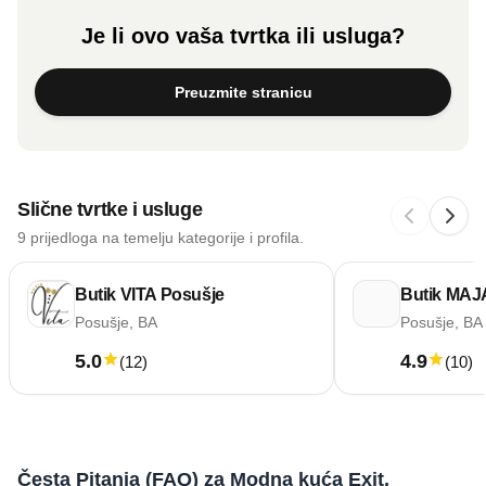
Je li ovo vaša tvrtka ili usluga?
Preuzmite stranicu
Slične tvrtke i usluge
9 prijedloga na temelju kategorije i profila.
Butik VITA Posušje
Butik MAJ
Posušje, BA
Posušje, BA
5.0
4.9
(
12
)
(
10
)
Česta Pitanja (FAQ) za Modna kuća Exit,