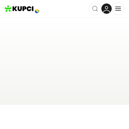
Modna kuća Exit
Posušje
,
BA
Kategorija ·
Trgovina
0.0
·
0 recenzija
Ostavi recenziju
Pošalji upit