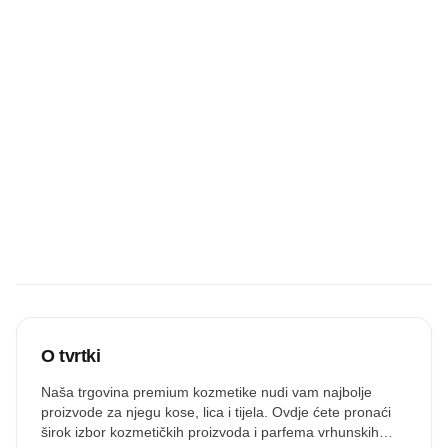
Ostavi recenziju
Budite prvi koji
će snimiti
zvučnu
recenziju.
Snimi zvuk
O tvrtki
Naša trgovina premium kozmetike nudi vam najbolje
proizvode za njegu kose, lica i tijela. Ovdje ćete pronaći
širok izbor kozmetičkih proizvoda i parfema vrhunskih