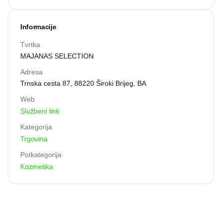
brendova koji će vam pomoći da postignete željeni izgled
i osjećate se samouvjereno i lijepo.
Informacije
Tvrtka
MAJANAS SELECTION
Adresa
Trnska cesta 87, 88220 Široki Brijeg, BA
Web
Službeni link
Kategorija
Trgovina
Potkategorija
Kozmetika