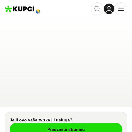
MAJANAS SELECTION
Široki Brijeg
,
BA
Kategorija ·
Trgovina
0.0
·
0 recenzija
Ostavi recenziju
Pošalji upit
Je li ovo vaša tvrtka ili usluga?
Preuzmite stranicu