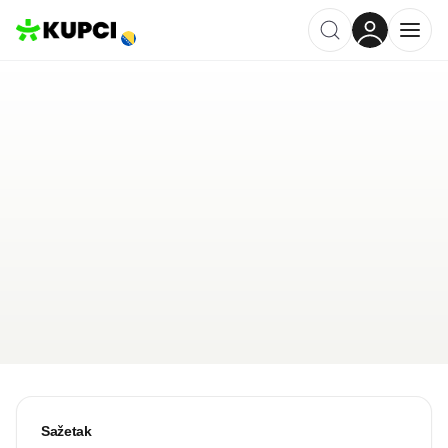
Konoba Zavičaj
Banja Luka
,
BA
Kategorija ·
Ugostiteljstvo
5.0
·
1 recenzija
Ostavi recenziju
Pošalji upit
Sažetak