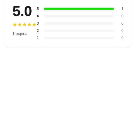
5.0
5
1
4
0
3
0
2
0
1
ocjena
1
0
Budite prvi
koji će snimiti
video
Snimi video
recenziju.
recenziju