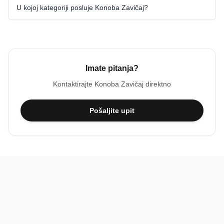
U kojoj kategoriji posluje Konoba Zavičaj?
Imate pitanja?
Kontaktirajte
Konoba Zavičaj
direktno
Pošaljite upit
BiH
Pravi kupci, prave recenzije.