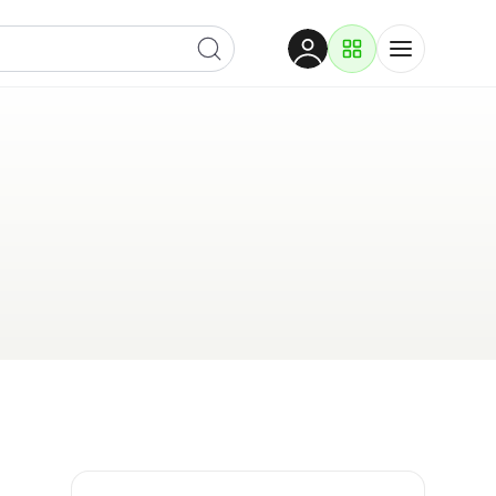
Dobrodošli
Prijavite se za pristup
Proizvodi i rješenja
Prijavi se
Po kategoriji