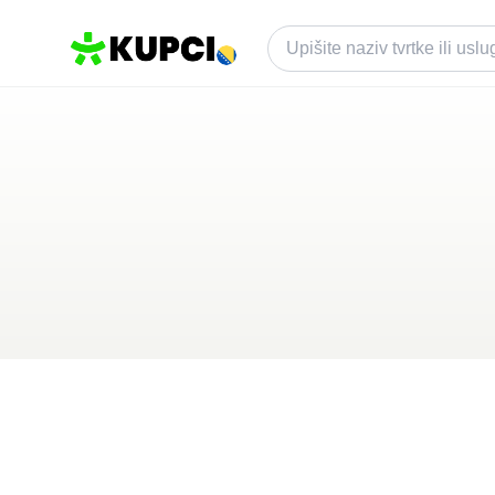
HA Hotel Mostar
Mostar
,
BA
Kategorija ·
Ugostiteljstvo
4.8
·
9 recenzija