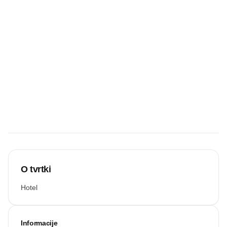
UČITAJ VIŠE
Budite prvi koji
će snimiti
zvučnu
recenziju.
Snimi zvuk
O tvrtki
Hotel
Informacije