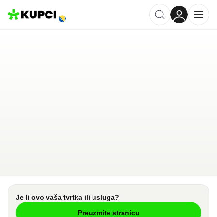
Hotel Almira
Mostar
,
BA
Kategorija ·
Ugostiteljstvo
4.9
·
10 recenzija
Ostavi recenziju
Pošalji upit
Je li ovo vaša tvrtka ili usluga?
Preuzmite stranicu