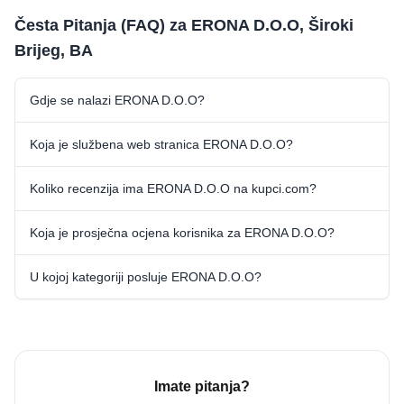
Česta Pitanja (FAQ) za ERONA D.O.O, Široki
Brijeg, BA
Gdje se nalazi ERONA D.O.O?
Koja je službena web stranica ERONA D.O.O?
Koliko recenzija ima ERONA D.O.O na kupci.com?
Koja je prosječna ocjena korisnika za ERONA D.O.O?
U kojoj kategoriji posluje ERONA D.O.O?
Imate pitanja?