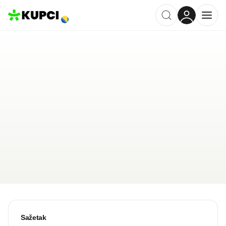
ERONA D.O.O
Široki Brijeg
,
BA
Kategorija ·
Trgovina
4.8
·
12 recenzija
Ostavi recenziju
Pošalji upit
Sažetak