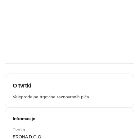
UČITAJ VIŠE
Budite prvi koji
će snimiti
zvučnu
recenziju.
Snimi zvuk
O tvrtki
Veleprodajna trgovina raznovrsnih pića.
Informacije
Tvrtka
ERONA D.O.O