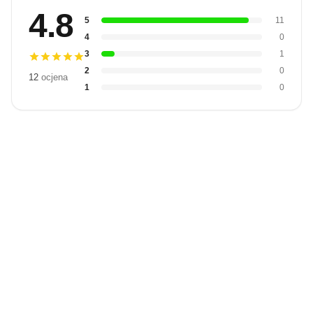
4.8
5
11
4
0
3
1
2
0
12
ocjena
1
0
Budite prvi
koji će snimiti
video
Snimi video
recenziju.
recenziju