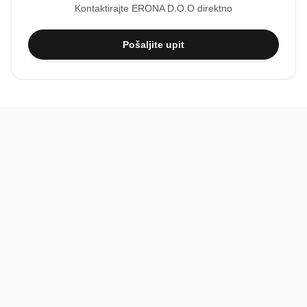
Kontaktirajte
ERONA D.O.O
direktno
Pošaljite upit
BiH
Pravi kupci, prave recenzije.
Recenzije
Platforma
Recenzije po mjestima
O nama
Recenzije po kategorijama
Paketi
Posljednje recenzije
Dokumentacija
Pomoć
Podatci