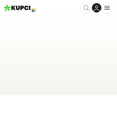
DEJANOVIĆ-MONTING
KOSTAJNICA
,
BA
Kategorija ·
Vozila i Prijevoz
0.0
·
0 recenzija
Ostavi recenziju
Pošalji upit