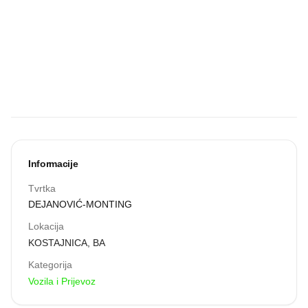
Budite prvi koji
će snimiti
zvučnu
recenziju.
Snimi zvuk
Informacije
Tvrtka
DEJANOVIĆ-MONTING
Lokacija
KOSTAJNICA
,
BA
Kategorija
Vozila i Prijevoz