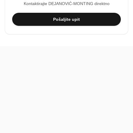
Kontaktirajte
DEJANOVIĆ-MONTING
direktno
Pošaljite upit
BiH
Pravi kupci, prave recenzije.
Recenzije
Platforma
Recenzije po mjestima
O nama
Recenzije po kategorijama
Paketi
Posljednje recenzije
Dokumentacija
Pomoć
Podatci