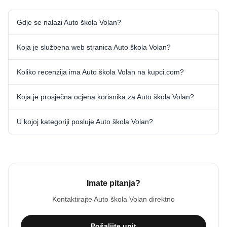
Gdje se nalazi Auto škola Volan?
Koja je službena web stranica Auto škola Volan?
Koliko recenzija ima Auto škola Volan na kupci.com?
Koja je prosječna ocjena korisnika za Auto škola Volan?
U kojoj kategoriji posluje Auto škola Volan?
Imate pitanja?
Kontaktirajte
Auto škola Volan
direktno
Pošaljite upit