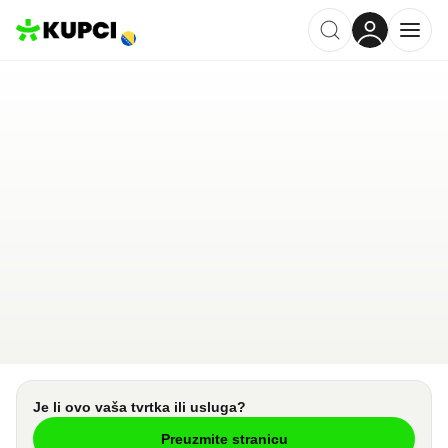
Auto škola Volan
Banja Luka
,
BA
Kategorija ·
Edukacija
0.0
·
0 recenzija
Ostavi recenziju
Pošalji upit
Je li ovo vaša tvrtka ili usluga?
Preuzmite stranicu