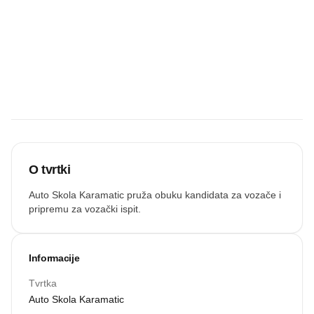
Budite prvi koji
će snimiti
zvučnu
recenziju.
Snimi zvuk
O tvrtki
Auto Skola Karamatic pruža obuku kandidata za vozače i
pripremu za vozački ispit.
Informacije
Tvrtka
Auto Skola Karamatic