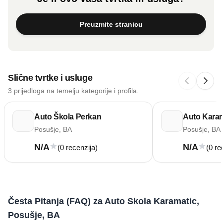
Preuzmite stranicu
Slične tvrtke i usluge
3 prijedloga na temelju kategorije i profila.
Auto Škola Perkan
Auto Karam
Posušje, BA
Posušje, BA
N/A
N/A
(0 recenzija)
(0 re
Česta Pitanja (FAQ) za Auto Skola Karamatic,
Posušje, BA