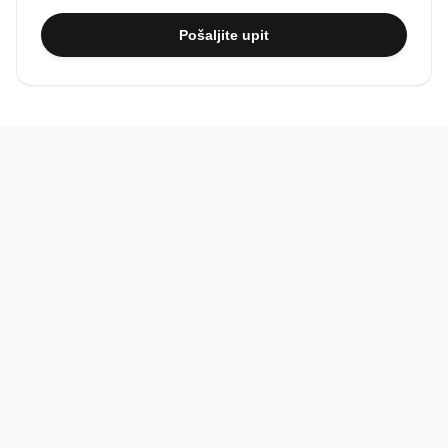
Pošaljite upit
BiH
Pravi kupci, prave recenzije.
Recenzije
Platforma
Recenzije po mjestima
O nama
Recenzije po kategorijama
Paketi
Posljednje recenzije
Dokumentacija
Pomoć
Podatci
FAQ
Uvjeti korištenja
Kontakt
Pravila recenzija