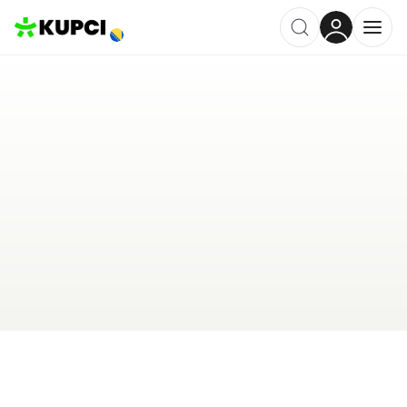
Auto Skola Karamatic
Posušje
,
BA
Kategorija ·
Edukacija
0.0
·
0 recenzija
Ostavi recenziju
Pošalji upit