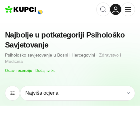
Najbolje u potkategoriji
Psihološko
Savjetovanje
Psihološko savjetovanje
u
Bosni i Hercegovini
·
Zdravstvo i
Medicina
Ostavi recenziju
·
Dodaj tvrtku
5.0
(
1
)
Toni Jandrić Psiholog