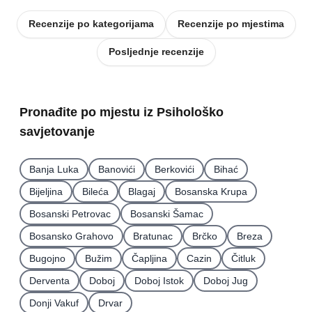
Recenzije po kategorijama
Recenzije po mjestima
Posljednje recenzije
Pronađite po mjestu iz Psihološko
savjetovanje
Banja Luka
Banovići
Berkovići
Bihać
Bijeljina
Bileća
Blagaj
Bosanska Krupa
Bosanski Petrovac
Bosanski Šamac
Bosansko Grahovo
Bratunac
Brčko
Breza
Bugojno
Bužim
Čapljina
Cazin
Čitluk
Derventa
Doboj
Doboj Istok
Doboj Jug
Donji Vakuf
Drvar