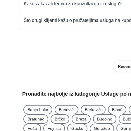
Kako zakazati termin za konzultaciju ili uslugu?
Što drugi klijenti kažu o pružateljima usluga na kup
Recenz
Pronađite najbolje iz kategorije Usluge po 
Banja Luka
Banovići
Berkovići
Bihać
Bratunac
Brčko
Breza
Bugojno
Buž
Foča
Fojnica
Gacko
Goražde
Gornj