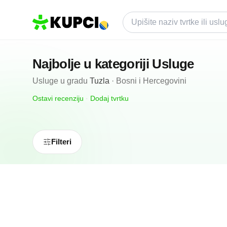
Najbolje u kategoriji
Usluge
Usluge
u gradu
Tuzla
·
Bosni i Hercegovini
Ostavi recenziju
·
Dodaj tvrtku
Filteri
5.0
(
1
)
Advokat Elvedina Saburović
Tuzla, BA