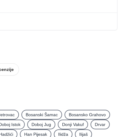
cenzije
etrovac
Bosanski Šamac
Bosansko Grahovo
Doboj Istok
Doboj Jug
Donji Vakuf
Drvar
Hadžići
Han Pijesak
Ilidža
Ilijaš