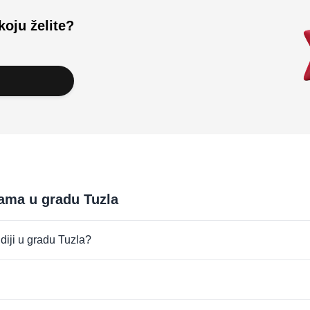
koju želite?
gama u gradu Tuzla
udiji u gradu Tuzla?