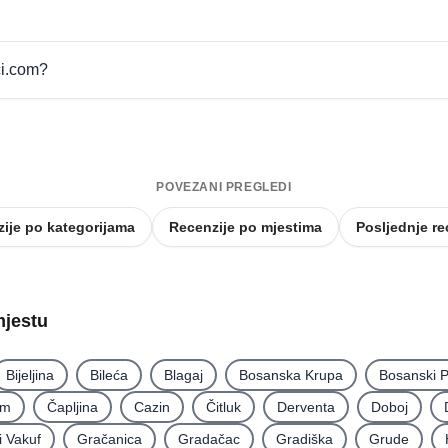
ci.com?
POVEZANI PREGLEDI
ije po kategorijama
Recenzije po mjestima
Posljednje re
mjestu
Bijeljina
Bileća
Blagaj
Bosanska Krupa
Bosanski P
im
Čapljina
Cazin
Čitluk
Derventa
Doboj
i Vakuf
Gračanica
Gradačac
Gradiška
Grude