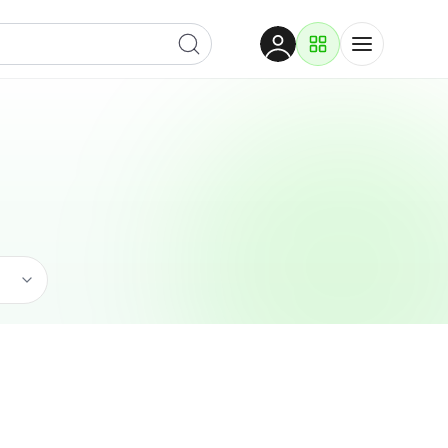
Dobrodošli
Prijavite se za pristup
Proizvodi i rješenja
Prijavi se
Usluge
Po kategoriji
Pogledaj podkategorije