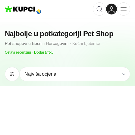
Najbolje u potkategoriji
Pet Shop
Pet shopovi
u
Bosni i Hercegovini
·
Kućni Ljubimci
Ostavi recenziju
·
Dodaj tvrtku
5.0
(
20
)
KETTI DOO Svijet Ljubimaca
Čapljina, BA