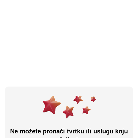
N/A
(0 recenzija)
Toby Pet Shop I Veterinarska Apoteka
Sarajevo, BA
Učitaj više
Ne možete pronaći tvrtku ili uslugu koju