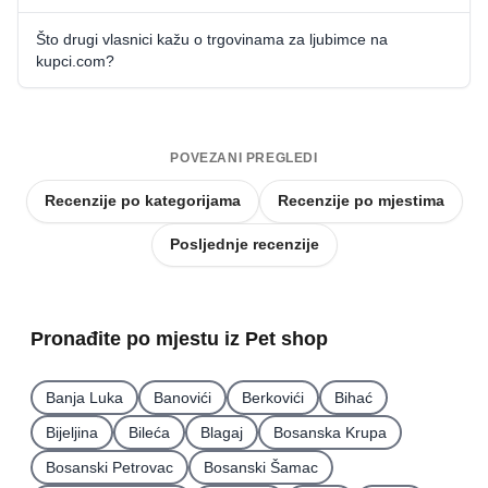
Što drugi vlasnici kažu o trgovinama za ljubimce na
kupci.com?
POVEZANI PREGLEDI
Recenzije po kategorijama
Recenzije po mjestima
Posljednje recenzije
Pronađite po mjestu iz Pet shop
Banja Luka
Banovići
Berkovići
Bihać
Bijeljina
Bileća
Blagaj
Bosanska Krupa
Bosanski Petrovac
Bosanski Šamac