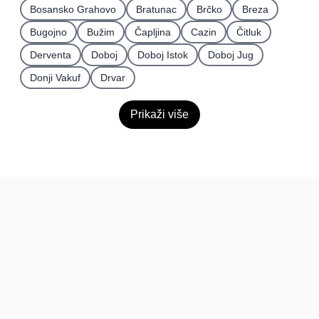
Bosansko Grahovo
Bratunac
Brčko
Breza
Bugojno
Bužim
Čapljina
Cazin
Čitluk
Derventa
Doboj
Doboj Istok
Doboj Jug
Donji Vakuf
Drvar
Prikaži više
BiH
Pravi kupci, prave recenzije.
Recenzije
Platforma
Recenzije po mjestima
O nama
Recenzije po kategorijama
Paketi