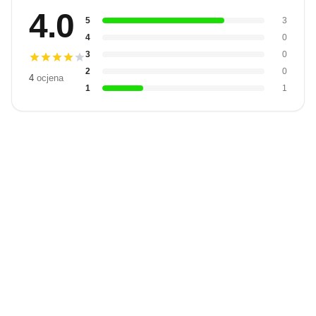
4.0
5
3
4
0
3
0
2
0
4
ocjena
1
1
Budite prvi
koji će snimiti
video
Snimi video
recenziju.
recenziju