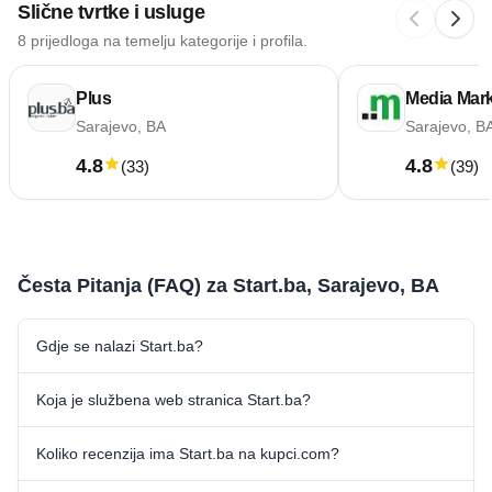
Slične tvrtke i usluge
8 prijedloga na temelju kategorije i profila.
Plus
Media Mark
Sarajevo, BA
Sarajevo, B
4.8
4.8
(
33
)
(
39
)
Česta Pitanja (FAQ) za Start.ba, Sarajevo, BA
Gdje se nalazi Start.ba?
Koja je službena web stranica Start.ba?
Koliko recenzija ima Start.ba na kupci.com?