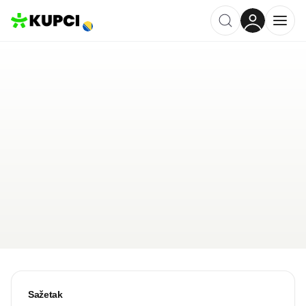
Start.ba
Sarajevo
,
BA
Kategorija ·
Tehnika i Uređaji
4.0
·
4 recenzije
Ostavi recenziju
Pošalji upit
Sažetak