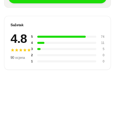
Sažetak
4.8
5
74
4
11
3
5
2
0
90
ocjena
1
0