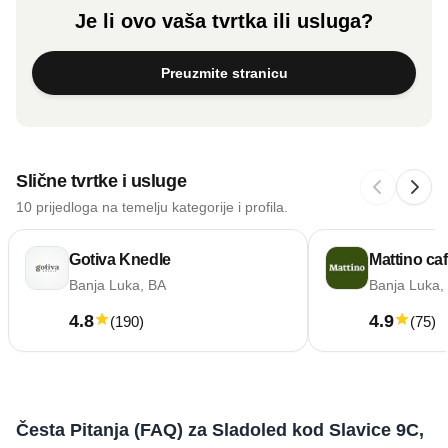
Je li ovo vaša tvrtka ili usluga?
Preuzmite stranicu
Slične tvrtke i usluge
10 prijedloga na temelju kategorije i profila.
Gotiva Knedle
Mattino ca
Banja Luka, BA
Banja Luka,
4.8
4.9
(
190
)
(
75
)
Česta Pitanja (FAQ) za Sladoled kod Slavice 9C,