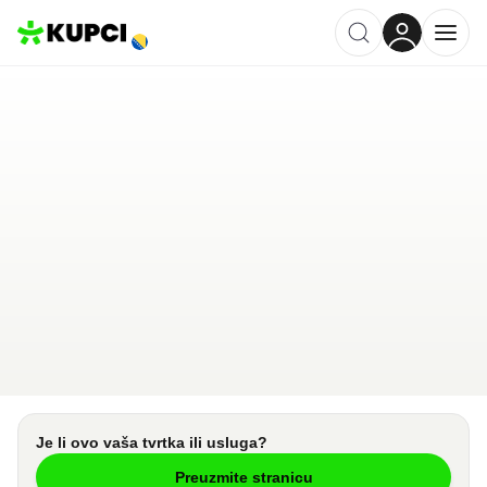
Sladoled kod Slavice 9C
Banja Luka
,
BA
Kategorija ·
Ugostiteljstvo
4.8
·
90 recenzija
Ostavi recenziju
Pošalji upit
Je li ovo vaša tvrtka ili usluga?
Preuzmite stranicu