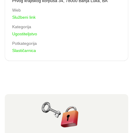
Prvog krajiškog korpusa 34, 78000 Banja Luka, BA
Web
Službeni link
Kategorija
Ugostiteljstvo
Potkategorija
Slastičarnica