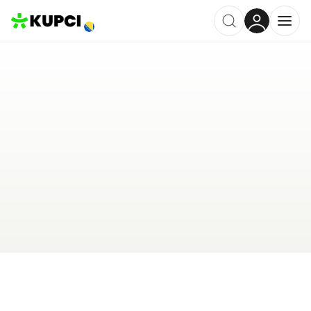
Salon ljepote "Platinum"
Derventa
,
BA
Kategorija ·
Ljepota i Njega
0.0
·
0 recenzija
Ostavi recenziju
Pošalji upit