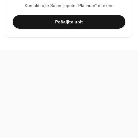
Kontaktirajte
Salon ljepote "Platinum"
direktno
Pošaljite upit
BiH
Pravi kupci, prave recenzije.
Recenzije
Platforma
Recenzije po mjestima
O nama
Recenzije po kategorijama
Paketi
Posljednje recenzije
Dokumentacija
Pomoć
Podatci