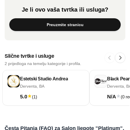
Je li ovo vaša tvrtka ili usluga?
Preuzmite stranicu
Slične tvrtke i usluge
2 prijedloga na temelju kategorije i profila.
Estetski Studio Andrea
Black Pear
Derventa, BA
Derventa, B
5.0
N/A
(
1
)
(0 re
Česta Pitanja (FAQ) za Salon ljepote "Platinum",