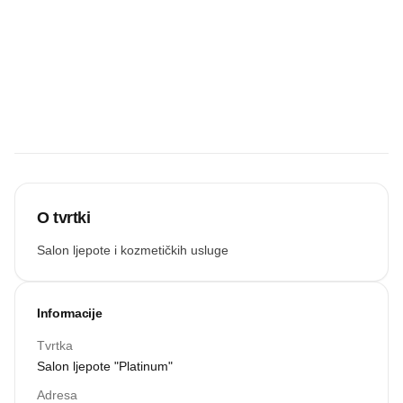
Budite prvi koji
će snimiti
zvučnu
recenziju.
Snimi zvuk
O tvrtki
Salon ljepote i kozmetičkih usluge
Informacije
Tvrtka
Salon ljepote "Platinum"
Adresa