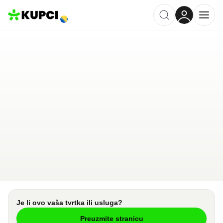
Rooms Džeba
Međugorje
,
BA
Kategorija ·
Ugostiteljstvo
5.0
·
1 recenzija
Ostavi recenziju
Pošalji upit
Je li ovo vaša tvrtka ili usluga?
Preuzmite stranicu