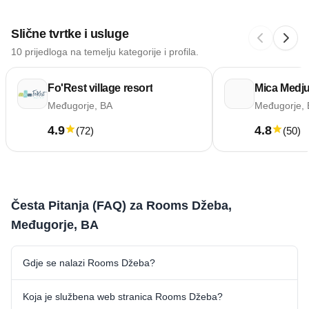
Slične tvrtke i usluge
10 prijedloga na temelju kategorije i profila.
Fo'Rest village resort
Mica Medju
Međugorje, BA
Međugorje,
4.9
4.8
(
72
)
(
50
)
Česta Pitanja (FAQ) za Rooms Džeba,
Međugorje, BA
Gdje se nalazi Rooms Džeba?
Koja je službena web stranica Rooms Džeba?