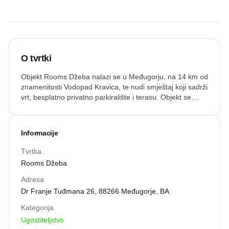
O tvrtki
Objekt Rooms Džeba nalazi se u Međugorju, na 14 km od
znamenitosti Vodopad Kravica, te nudi smještaj koji sadrži
vrt, besplatno privatno parkiralište i terasu. Objekt se
nalazi otprilike 28 km od znamenitosti Muslibegovića
kuća, 6 min hoda od znamenitosti Crkva svetog Jakova i
2 km od znamenitosti Uspon na brdo Križevac. Ovaj
Informacije
objekt namijenjen nepušačima smješten je na 27 km od
znamenitosti Stari most u Mostaru. Sobe u objektu
Tvrtka
Rooms Džeba imaju kuhalo za vodu. Uz privatnu
Rooms Džeba
kupaonicu s tušem i besplatnim toaletnim priborom,
jedinice u objektu Rooms Džeba također nude besplatan
Adresa
WiFi, a neke sobe imaju balkon. Gostima je u sobama na
Dr Franje Tuđmana 26, 88266 Međugorje, BA
raspolaganju privatna kupaonica.
Kategorija
Ugostiteljstvo