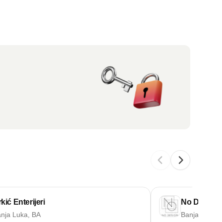
kić Enterijeri
No Design
nja Luka, BA
Banja Luka,