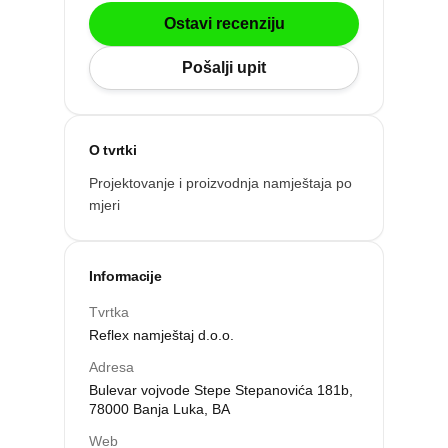
Po gradu ili mjestu
Ostavi recenziju
Pošalji upit
Posljednje recenzije
Dodaj tvrtku
O tvrtki
Projektovanje i proizvodnja namještaja po
Ostavi recenziju
mjeri
Informacije
Tvrtka
Reflex namještaj d.o.o.
Adresa
Bulevar vojvode Stepe Stepanovića 181b,
78000 Banja Luka, BA
ri
Web