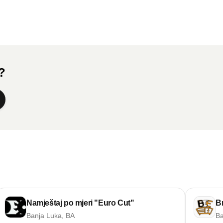
a?
Namještaj po mjeri "Euro Cut"
Br
Banja Luka, BA
Ba