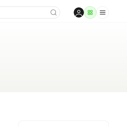
Dobrodošli
Prijavite se za pristup
Proizvodi i rješenja
Prijavi se
Po kategoriji