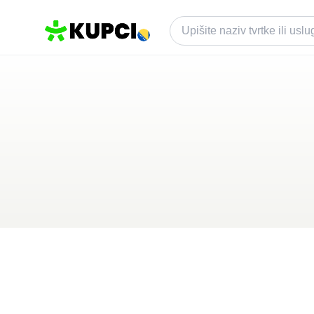
Reflex namještaj 
Banja Luka
,
BA
Kategorija ·
Kuća i Vrt
0.0
·
0 recenzija