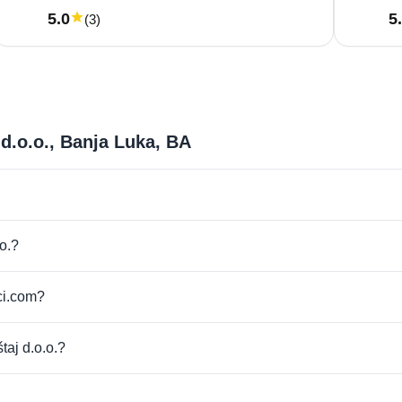
5.0
5
(
3
)
 d.o.o., Banja Luka, BA
o.?
ci.com?
taj d.o.o.?