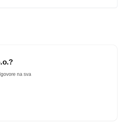
.o.
?
odgovore na sva