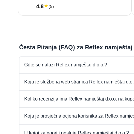
4.8
(
9
)
Česta Pitanja (FAQ) za Reflex namještaj
Gdje se nalazi Reflex namještaj d.o.o.?
Koja je službena web stranica Reflex namještaj d.o.
Koliko recenzija ima Reflex namještaj d.o.o. na kup
Koja je prosječna ocjena korisnika za Reflex namješ
U kojoj kategoriji posluje Reflex namještaj d.o.o.?