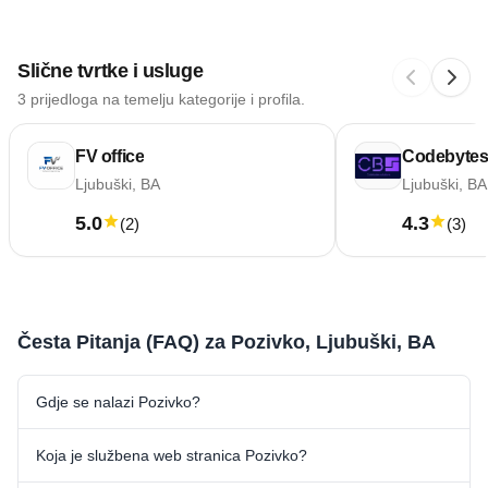
Slične tvrtke i usluge
3 prijedloga na temelju kategorije i profila.
FV office
Codebytes
Ljubuški, BA
Ljubuški, BA
5.0
4.3
(
2
)
(
3
)
Česta Pitanja (FAQ) za Pozivko, Ljubuški, BA
Gdje se nalazi Pozivko?
Koja je službena web stranica Pozivko?