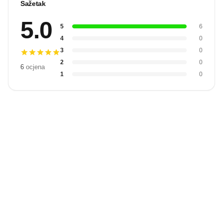
Sažetak
5.0
5
6
4
0
3
0
2
0
6
ocjena
1
0
Budite prvi
koji će snimiti
video
Snimi video
recenziju.