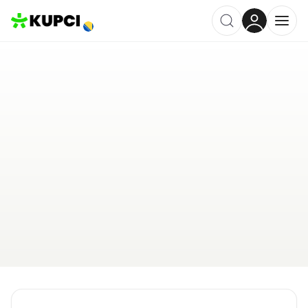
Verificirano
Pozivko
Ljubuški
,
BA
Kategorija ·
Tehnologija
5.0
·
6 recenzija
Ostavi recenziju
Pošalji upit