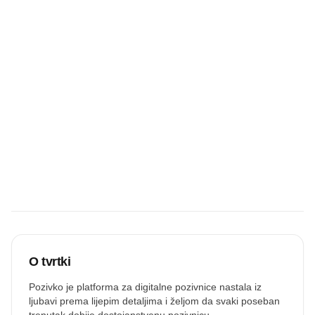
Prijavi recenziju
UČITAJ VIŠE
Budite prvi koji
će snimiti
zvučnu
recenziju.
Snimi zvuk
O tvrtki
Pozivko je platforma za digitalne pozivnice nastala iz
ljubavi prema lijepim detaljima i željom da svaki poseban