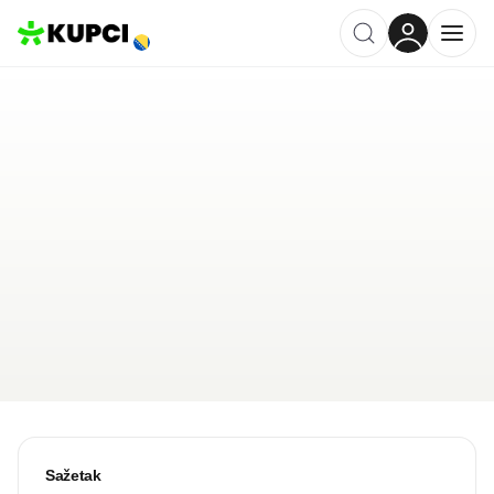
Partner (MKD)
Tuzla
,
BA
Kategorija ·
Financije i Osiguranje
5.0
·
2 recenzije
Ostavi recenziju
Pošalji upit
Sažetak