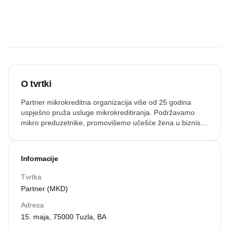
Budite prvi koji
će snimiti
zvučnu
recenziju.
Snimi zvuk
O tvrtki
Partner mikrokreditna organizacija više od 25 godina
uspješno pruža usluge mikrokreditiranja. Podržavamo
mikro preduzetnike, promovišemo učešće žena u biznisu i
nudimo lakši pristup finansijskim uslugama u ruralnim
područjima. Na teritoriji cijele BiH, pružamo kvalitetne
proizvode i tehničku pomoć, pomažemo rast životnog
Informacije
standarda, povećavamo zaposlenost podstičući prelazak
na tržišnu ekonomiju. Partner MKO ima blizu 300
Tvrtka
zaposlenih koji rade u 69 ureda na cijeloj teritoriji Bosne i
Partner (MKD)
Hercegovine.
Adresa
15. maja, 75000 Tuzla, BA