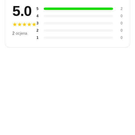
5.0
5
2
4
0
3
0
2
0
2
ocjena
1
0
Budite prvi
koji će snimiti
video
Snimi video
recenziju.
recenziju