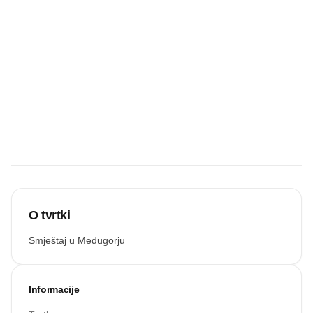
Budite prvi koji
će snimiti
zvučnu
recenziju.
Snimi zvuk
O tvrtki
Smještaj u Međugorju
Informacije