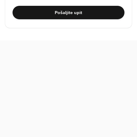
Pošaljite upit
BiH
Pravi kupci, prave recenzije.
Recenzije
Platforma
Recenzije po mjestima
O nama
Recenzije po kategorijama
Paketi
Posljednje recenzije
Dokumentacija
Pomoć
Podatci
FAQ
Uvjeti korištenja
Kontakt
Pravila recenzija