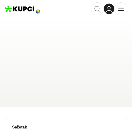
Pansion Bojic
Međugorje
,
BA
Kategorija ·
Ugostiteljstvo
5.0
·
4 recenzije
Ostavi recenziju
Pošalji upit
Sažetak