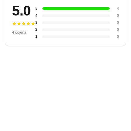
5.0
5
4
4
0
3
0
2
0
4
ocjena
1
0
Budite prvi
koji će snimiti
video
Snimi video
recenziju.
recenziju