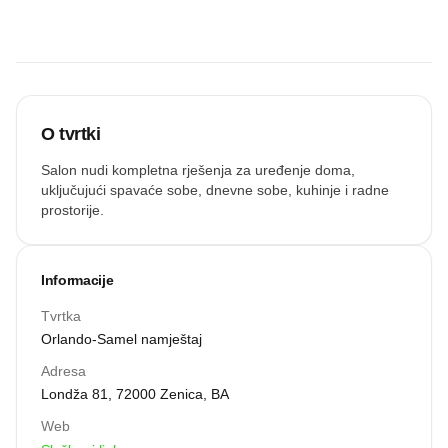
zvučnu
recenziju.
Snimi zvuk
O tvrtki
Salon nudi kompletna rješenja za uređenje doma,
uključujući spavaće sobe, dnevne sobe, kuhinje i radne
prostorije.
Informacije
Tvrtka
Orlando-Samel namještaj
Adresa
Londža 81, 72000 Zenica, BA
Web