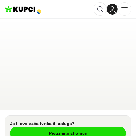
Orlando-Samel namještaj
Zenica
,
BA
Kategorija ·
Kuća i Vrt
1.0
·
1 recenzija
Ostavi recenziju
Pošalji upit
Je li ovo vaša tvrtka ili usluga?
Preuzmite stranicu