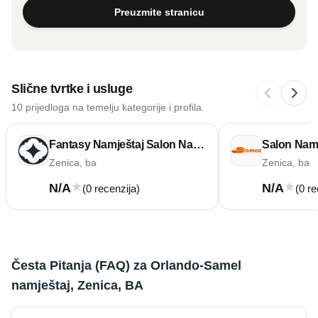
Preuzmite stranicu
Slične tvrtke i usluge
10 prijedloga na temelju kategorije i profila.
Fantasy Namještaj Salon Namještaja
Zenica, ba
Zenica, ba
N/A
N/A
(0 recenzija)
(0 re
Česta Pitanja (FAQ) za Orlando-Samel
namještaj, Zenica, BA