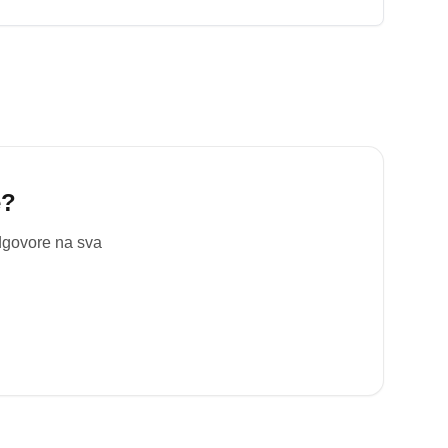
e
?
odgovore na sva