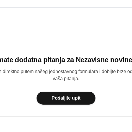
mate dodatna pitanja za
Nezavisne novin
ih direktno putem našeg jednostavnog formulara i dobijte brze 
vaša pitanja.
Pošaljite upit