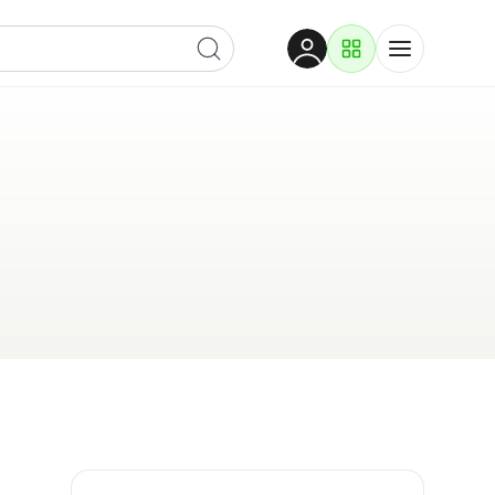
Dobrodošli
Prijavite se za pristup
Proizvodi i rješenja
Prijavi se
Po kategoriji