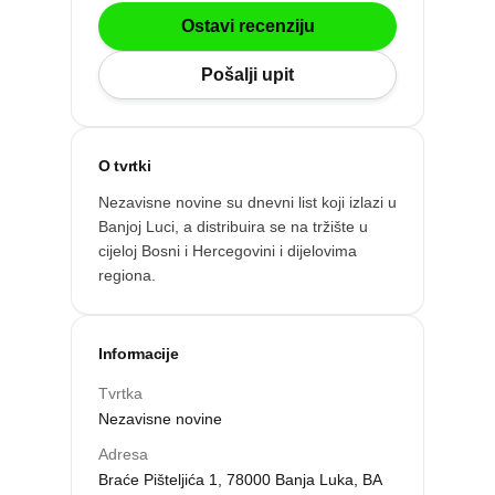
Po gradu ili mjestu
Ostavi recenziju
Pošalji upit
Posljednje recenzije
Dodaj tvrtku
O tvrtki
Nezavisne novine su dnevni list koji izlazi u
Ostavi recenziju
Banjoj Luci, a distribuira se na tržište u
cijeloj Bosni i Hercegovini i dijelovima
regiona.
Informacije
Tvrtka
Nezavisne novine
Adresa
ri
Braće Pišteljića 1, 78000 Banja Luka, BA