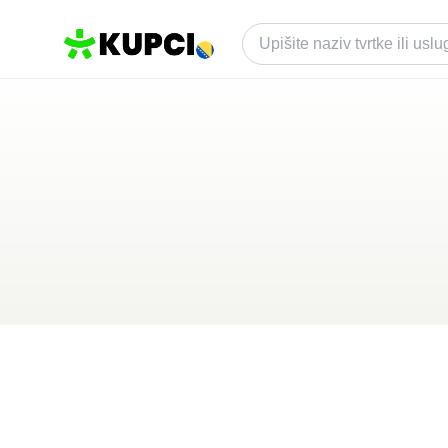
Nezavisne novine
Banja Luka
,
BA
Kategorija ·
Ostalo
0.0
·
0 recenzija