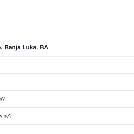
e, Banja Luka, BA
om?
ovine?