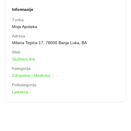
lidera u maloprodaji lijekova i pomoćnih ljekovitih
sredstava u Republici Srpskoj, sa lancem od 111
Informacije
apoteka, od čega su 92 apoteke u Republici Srpskoj,
jedna u FBiH (Orašje) i 18 apotekarskih stanica.
Tvrtka
Moja Apoteka
Adresa
Milana Tepića 17, 78000 Banja Luka, BA
Web
Službeni link
Kategorija
Zdravstvo i Medicina
Potkategorija
Ljekarna