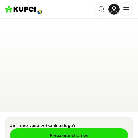
Moja Apoteka
Banja Luka
,
BA
Kategorija ·
Zdravstvo i Medicina
0.0
·
0 recenzija
Ostavi recenziju
Pošalji upit
Je li ovo vaša tvrtka ili usluga?
Preuzmite stranicu