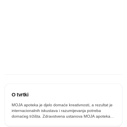
Budite prvi koji
će snimiti
zvučnu
recenziju.
Snimi zvuk
O tvrtki
MOJA apoteka je djelo domaće kreativnosti, a rezultat je
internacionalnih iskustava i razumijevanja potreba
domaćeg tržišta. Zdravstvena ustanova MOJA apoteka
osnovana je 2008. godine. Danas MOJA apoteka važi za