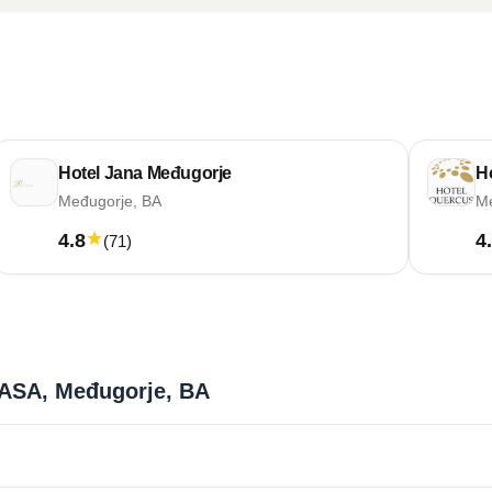
Hotel Jana Međugorje
H
Međugorje, BA
Me
4.8
4
(
71
)
CASA, Međugorje, BA