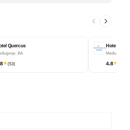
otel Quercus
Hotel Dubr
đugorje, BA
Međugorje, 
.8
4.8
(
53
)
(
65
)