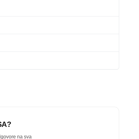
SA
?
odgovore na sva