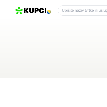
Hotel GRANDE 
Međugorje
,
BA
Kategorija ·
Ugostiteljstvo
4.0
·
4 recenzije