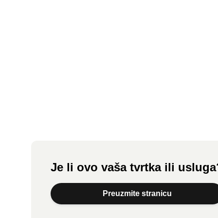
Budite prvi koji
će snimiti
zvučnu
recenziju.
Snimi zvuk
Je li ovo vaša tvrtka ili uslug
Preuzmite stranicu