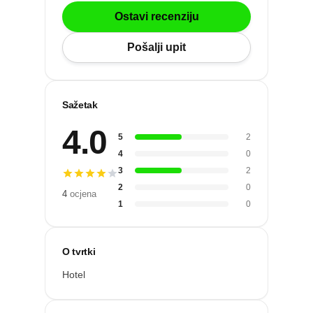
Po gradu ili mjestu
Ostavi recenziju
Pošalji upit
Posljednje recenzije
Dodaj tvrtku
Sažetak
4.0
Ostavi recenziju
5
2
4
0
ri
3
2
2
0
4
ocjena
1
0
O tvrtki
Hotel