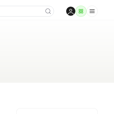
Dobrodošli
Prijavite se za pristup
Proizvodi i rješenja
Prijavi se
Po kategoriji