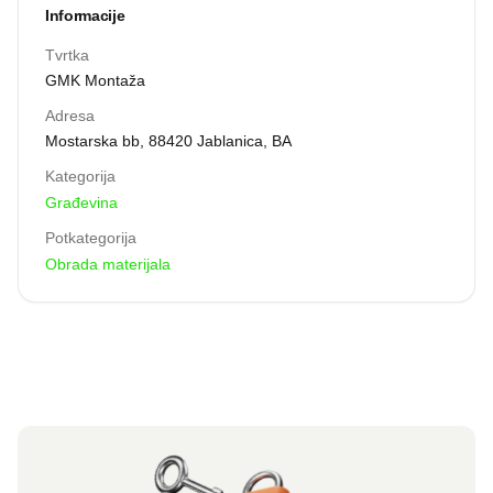
Informacije
Tvrtka
GMK Montaža
Adresa
Mostarska bb, 88420 Jablanica, BA
Kategorija
Građevina
Potkategorija
Obrada materijala