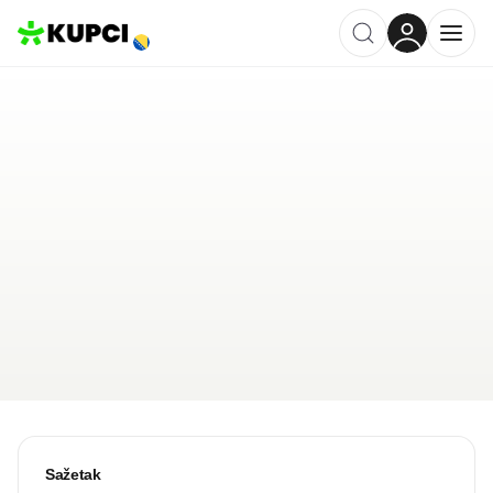
Flex Credit (MKD)
Banja Luka
,
BA
Kategorija ·
Financije i Osiguranje
2.3
·
3 recenzije
Ostavi recenziju
Pošalji upit
Sažetak