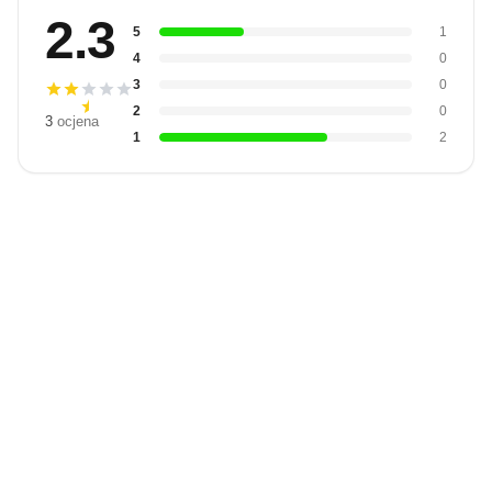
2.3
5
1
4
0
3
0
2
0
3
ocjena
1
2
Budite prvi
koji će snimiti
video
Snimi video
recenziju.
recenziju