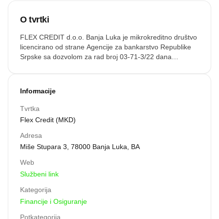
O tvrtki
FLEX CREDIT d.o.o. Banja Luka je mikrokreditno društvo
licencirano od strane Agencije za bankarstvo Republike
Srpske sa dozvolom za rad broj 03-71-3/22 dana
18.02.2022. godine. Kompanija pruža brze potrošačke
kredite, putem podnošenja zahtjeva online i preko naših
filijala širom Bosne i Hercegovine. FLEX CREDIT d.o.o. je
Informacije
dio međunarodne finansijske grupacije, koja od 2013.
godine objedinjuje kompanije specijalizovane za
Tvrtka
kreditiranje potrošača u Istočnoj i Južnoj Evropi.
Flex Credit (MKD)
Kompanija zapošljava preko 2.000 visokokvalifikovanih
zaposlenika i saradnika, koji rade u preko 130 filijala u pet
Adresa
evropskih zemalja - Bugarskoj, Rumuniji, Makedoniji,
Miše Stupara 3, 78000 Banja Luka, BA
Španiji i Bosni i Hercegovini.
Web
Službeni link
Kategorija
Financije i Osiguranje
Potkategorija