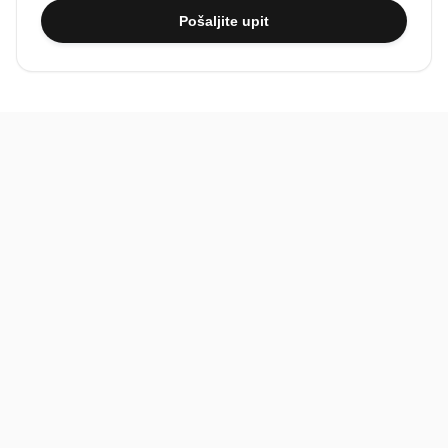
Pošaljite upit
BiH
Pravi kupci, prave recenzije.
Recenzije
Platforma
Recenzije po mjestima
O nama
Recenzije po kategorijama
Paketi
Posljednje recenzije
Dokumentacija
Pomoć
Podatci
FAQ
Uvjeti korištenja
Kontakt
Pravila recenzija
Povratne informacije
Postupak prijave i uklanjanja