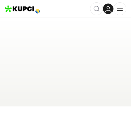
EE-Katalog
Brčko
,
BA
Kategorija ·
Tehnologija
0.0
·
0 recenzija
Ostavi recenziju
Pošalji upit