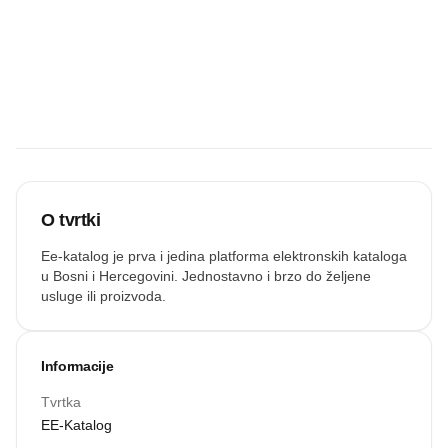
Budite prvi koji
će snimiti
zvučnu
recenziju.
Snimi zvuk
O tvrtki
Ee-katalog je prva i jedina platforma elektronskih kataloga
u Bosni i Hercegovini. Jednostavno i brzo do željene
usluge ili proizvoda.
Informacije
Tvrtka
EE-Katalog