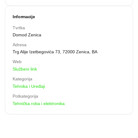
pomoć i savjete prilikom odabira uređaja. Prodavnica se
ističe kvalitetom proizvoda i profesionalnom uslugom.
Informacije
Tvrtka
Domod Zenica
Adresa
Trg Alije Izetbegovića 73, 72000 Zenica, BA
Web
Službeni link
Kategorija
Tehnika i Uređaji
Potkategorija
Tehnička roba i elektronika