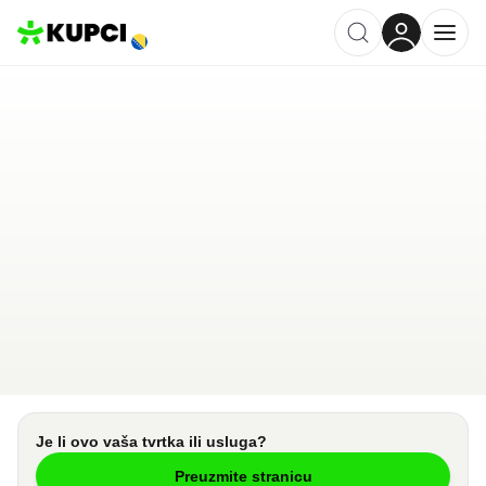
Domod Zenica
Zenica
,
BA
Kategorija ·
Tehnika i Uređaji
0.0
·
0 recenzija
Ostavi recenziju
Pošalji upit
Je li ovo vaša tvrtka ili usluga?
Preuzmite stranicu