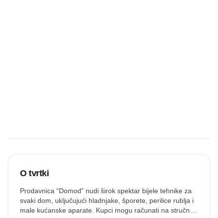
Ostavi recenziju
Budite prvi koji
će snimiti
zvučnu
recenziju.
Snimi zvuk
O tvrtki
Prodavnica “Domod” nudi širok spektar bijele tehnike za
svaki dom, uključujući hladnjake, šporete, perilice rublja i
male kućanske aparate. Kupci mogu računati na stručnu