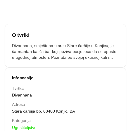
recenziju.
Snimi zvuk
O tvrtki
Divanhana, smještena u srcu Stare čaršije u Konjicu, je
šarmantan kafić i bar koji poziva posjetioce da se opuste
u ugodnoj atmosferi. Poznata po svojoj ukusnoj kafi i
izboru osvježavajućih napitaka, ovo mjesto je savršeno za
lokalne stanovnike i putnike koji žele predahnuti od
razgledavanja. Bilo da više volite uživati u svom piću
Informacije
unutra ili na terasi, Divanhana pruža opušteno okruženje
za upijanje ambijenta istorijskog područja.
Tvrtka
Divanhana
Adresa
Stara čaršija bb, 88400 Konjic, BA
Kategorija
Ugostiteljstvo