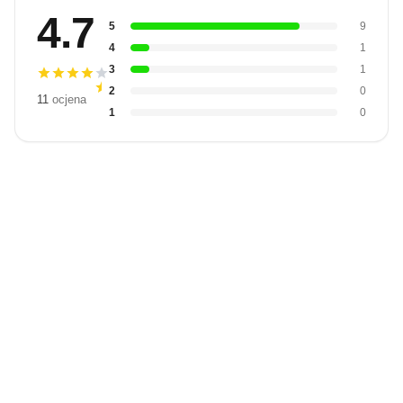
4.7
5
9
4
1
3
1
2
0
11
ocjena
1
0
Budite prvi
koji će snimiti
video
Snimi video
recenziju.
recenziju