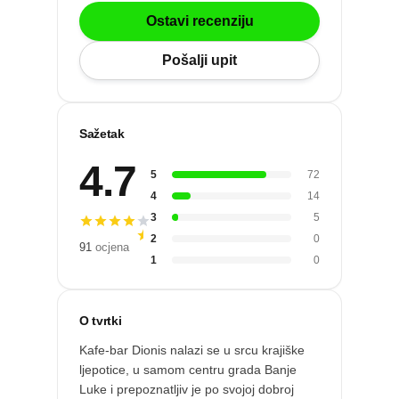
Po gradu ili mjestu
Ostavi recenziju
Pošalji upit
Posljednje recenzije
Dodaj tvrtku
Sažetak
4.7
Ostavi recenziju
5
72
4
14
ri
3
5
2
0
91
ocjena
1
0
O tvrtki
Kafe-bar Dionis nalazi se u srcu krajiške
ljepotice, u samom centru grada Banje
Luke i prepoznatljiv je po svojoj dobroj