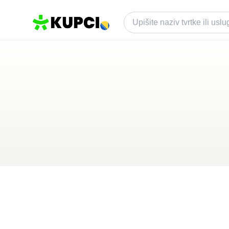
Dionis
Banja Luka
,
BA
Kategorija ·
Ugostiteljstvo
4.7
·
91 recenzija