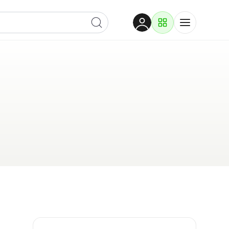
Dobrodošli
Prijavite se za pristup
Proizvodi i rješenja
Prijavi se
Po kategoriji