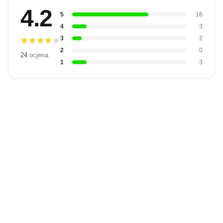
4.2
5
16
4
3
3
2
2
0
24
ocjena
1
3
Budite prvi
koji će snimiti
video
Snimi video
recenziju.
recenziju