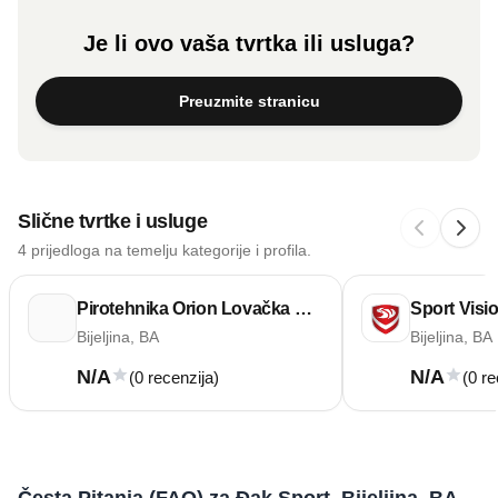
Je li ovo vaša tvrtka ili usluga?
Preuzmite stranicu
Slične tvrtke i usluge
4 prijedloga na temelju kategorije i profila.
Pirotehnika Orion Lovačka Municija Ribolov
Sport Visio
Bijeljina, BA
Bijeljina, BA
N/A
N/A
(0 recenzija)
(0 re