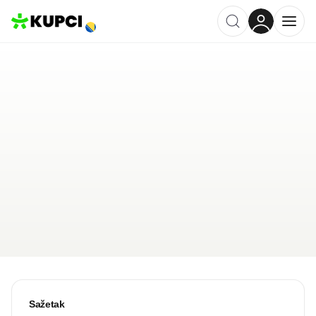
Đak Sport
Bijeljina
,
BA
Kategorija ·
Sport
4.2
·
24 recenzije
Ostavi recenziju
Pošalji upit
Sažetak