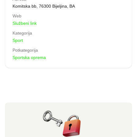
renomiranog danskog proizvođača sportske opreme
Komitska bb, 76300 Bijeljina, BA
Hummel, poznatog po svom rukometnom, fudbalskom i
Web
modnom programu.
Službeni link
Kategorija
Sport
Potkategorija
Sportska oprema