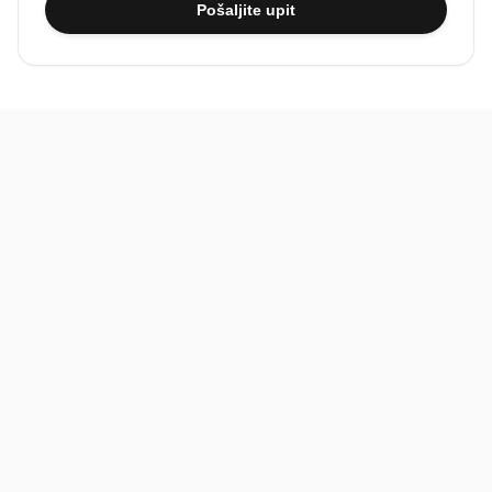
Pošaljite upit
BiH
Pravi kupci, prave recenzije.
Recenzije
Platforma
Recenzije po mjestima
O nama
Recenzije po kategorijama
Paketi
Posljednje recenzije
Dokumentacija
Pomoć
Podatci
FAQ
Uvjeti korištenja
Kontakt
Pravila recenzija
Povratne informacije
Postupak prijave i uklanjanja