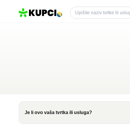
D-Print d
Derventa
,
BA
Kategorija ·
Grafičke Usluge
0.0
·
0 recenzija
Je li ovo vaša tvrtka ili usluga?