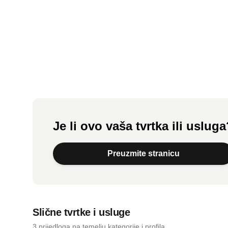
zvučnu
recenziju.
Snimi zvuk
Je li ovo vaša tvrtka ili uslug
Preuzmite stranicu
Slične tvrtke i usluge
3 prijedloga na temelju kategorije i profila.