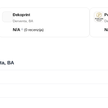
Đekoprint
P
Derventa, BA
De
N/A
N
(0 recenzija)
nta, BA