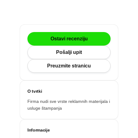
Po gradu ili mjestu
Posljednje recenzije
Ostavi recenziju
Dodaj tvrtku
Pošalji upit
Ostavi recenziju
Preuzmite stranicu
O tvrtki
Firma nudi sve vrste reklamnih materijala i
usluge štampanja
Informacije