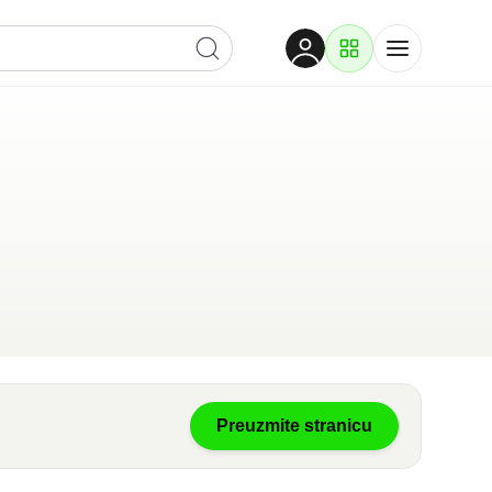
Dobrodošli
Prijavite se za pristup
Proizvodi i rješenja
Prijavi se
Preuzmite stranicu
Po kategoriji