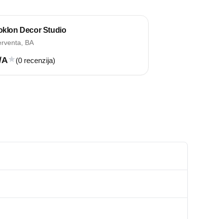
oklon Decor Studio
rventa, BA
/A
(0 recenzija)