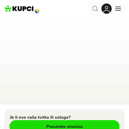
Ciglana Napredak
Derventa
,
BA
Kategorija ·
Građevina
0.0
·
0 recenzija
Ostavi recenziju
Pošalji upit
Je li ovo vaša tvrtka ili usluga?
Preuzmite stranicu