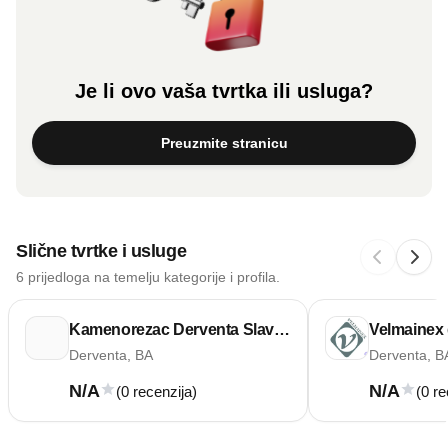
Je li ovo vaša tvrtka ili usluga?
Preuzmite stranicu
Slične tvrtke i usluge
6 prijedloga na temelju kategorije i profila.
Kamenorezac Derventa Slavisa Tovak
Velmainex 
Derventa, BA
Derventa, B
N/A
N/A
(0 recenzija)
(0 re