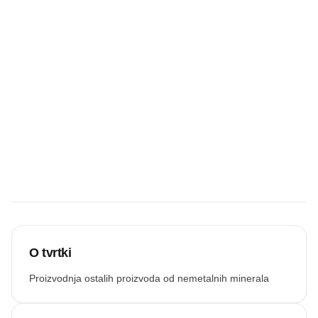
Ostavi recenziju
Budite prvi koji
će snimiti
zvučnu
recenziju.
Snimi zvuk
O tvrtki
Proizvodnja ostalih proizvoda od nemetalnih minerala