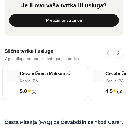
Je li ovo vaša tvrtka ili usluga?
Preuzmite stranicu
Slične tvrtke i usluge
7 prijedloga na temelju kategorije i profila.
Ćevabdžinica Maksumić
Čevabdžini
Konjic, BA
Konjic, BA
5.0
4.5
(
5
)
(
6
)
Česta Pitanja (FAQ) za Ćevabdžinica "kod Cara",