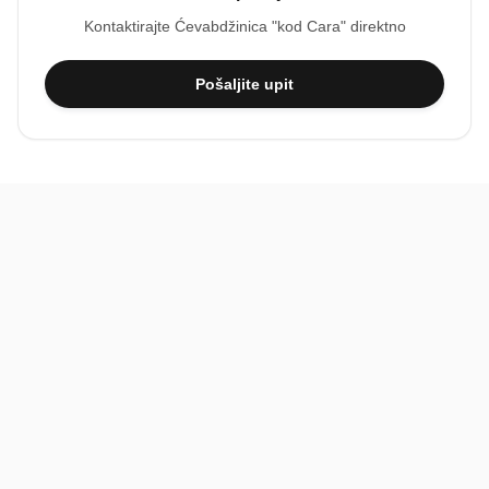
Kontaktirajte
Ćevabdžinica "kod Cara"
direktno
Pošaljite upit
BiH
Pravi kupci, prave recenzije.
Recenzije
Platforma
Recenzije po mjestima
O nama
Recenzije po kategorijama
Paketi
Posljednje recenzije
Dokumentacija
Pomoć
Podatci