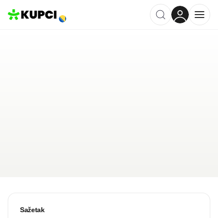
Ćevabdžinica "kod Cara"
Konjic
,
BA
Kategorija ·
Ugostiteljstvo
5.0
·
21 recenzija
Ostavi recenziju
Pošalji upit
Sažetak