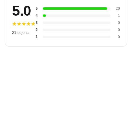
5.0
5
20
4
1
3
0
2
0
21
ocjena
1
0
Budite prvi
koji će snimiti
video
Snimi video
recenziju.
recenziju