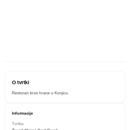
UČITAJ VIŠE
Budite prvi koji
će snimiti
zvučnu
recenziju.
Snimi zvuk
O tvrtki
Restoran brze hrane u Konjicu.
Informacije
Tvrtka