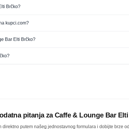
lti Brčko?
 na kupci.com?
ge Bar Elti Brčko?
rčko?
odatna pitanja za
Caffe & Lounge Bar Elt
ih direktno putem našeg jednostavnog formulara i dobijte brze 