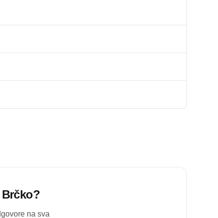
i Brčko
?
odgovore na sva