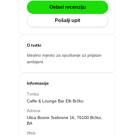
Po gradu ili mjestu
Ostavi recenziju
Pošalji upit
Posljednje recenzije
Dodaj tvrtku
O tvrtki
Idealno mjesto za opuštanje uz prijatan
Ostavi recenziju
ambijent.
Informacije
Tvrtka
Caffe & Lounge Bar Elti Brčko
Adresa
Ulica Bosne Srebrene 16, 76100 Brčko,
BA
ri
Web