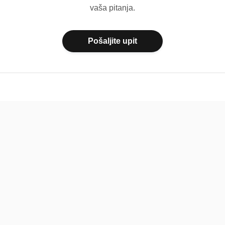
vaša pitanja.
Pošaljite upit
Pomoć
Platfo
FAQ
O nama
Kontakt
Paketi
Povratne informacije
Dokumen