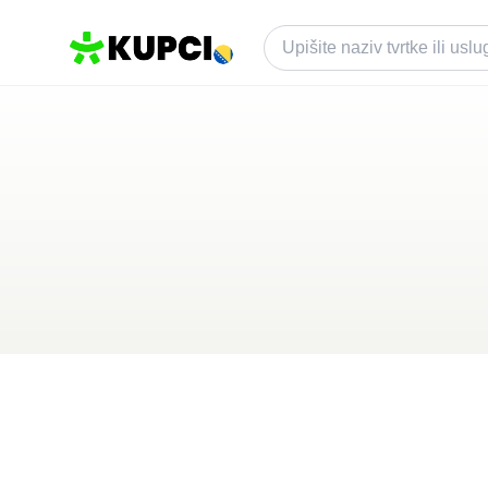
Caffe & Lounge Ba
Brčko
,
BA
Kategorija ·
Ugostiteljstvo
0.0
·
0 recenzija