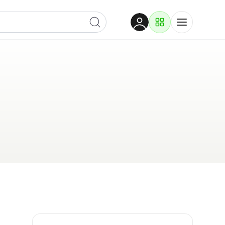
Dobrodošli
Prijavite se za pristup
Proizvodi i rješenja
Prijavi se
Po kategoriji