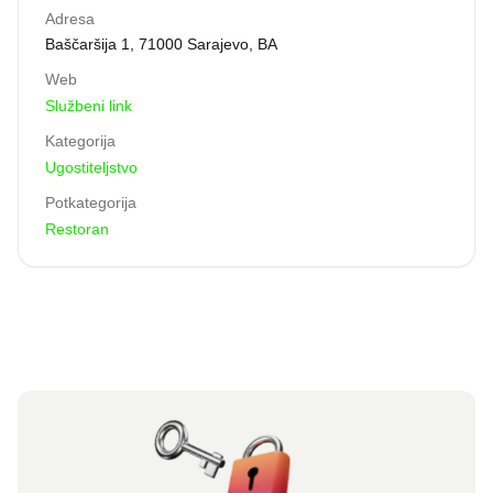
Adresa
Baščaršija 1, 71000 Sarajevo, BA
Web
Službeni link
Kategorija
Ugostiteljstvo
Potkategorija
Restoran