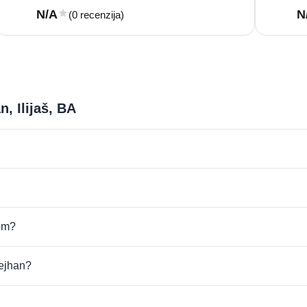
N/A
N
(0 recenzija)
, Ilijaš, BA
com?
Rejhan?