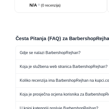
N/A
(0 recenzija)
Česta Pitanja (FAQ) za BarbershopRejhan
Gdje se nalazi BarbershopRejhan?
Koja je službena web stranica BarbershopRejhan?
Koliko recenzija ima BarbershopRejhan na kupci.
Koja je prosječna ocjena korisnika za Barbershop
U kojoj kategoriji posluje BarbershopRejhan?