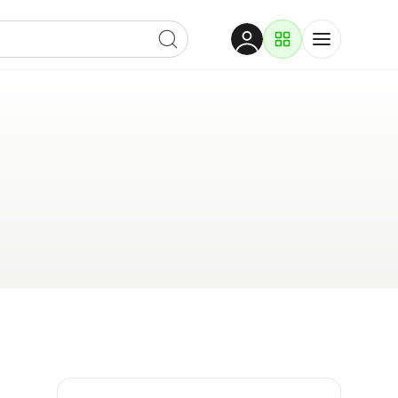
Dobrodošli
Prijavite se za pristup
Proizvodi i rješenja
Prijavi se
Po kategoriji