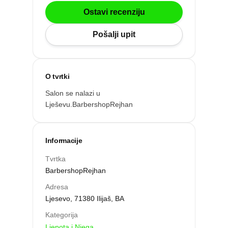
Po gradu ili mjestu
Ostavi recenziju
Pošalji upit
Posljednje recenzije
Dodaj tvrtku
O tvrtki
Salon se nalazi u
Ostavi recenziju
Lješevu.BarbershopRejhan
Informacije
Tvrtka
BarbershopRejhan
Adresa
Ljesevo, 71380 Ilijaš, BA
Kategorija
ri
Ljepota i Njega