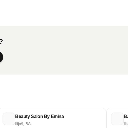
a?
Beauty Salon By Emina
B
Ilijaš, BA
Il