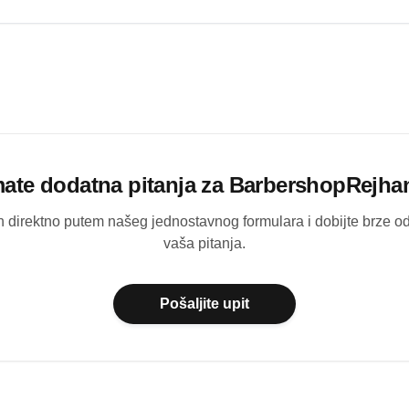
mate dodatna pitanja za
BarbershopRejha
ih direktno putem našeg jednostavnog formulara i dobijte brze 
vaša pitanja.
Pošaljite upit