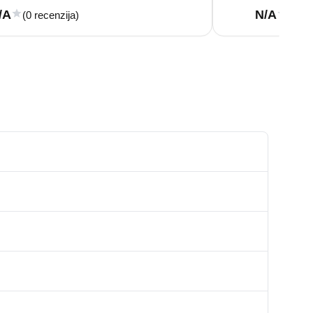
/A
N/A
(0 recenzija)
(0 re