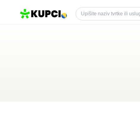
BarbershopRejh
Ilijaš
,
BA
Kategorija ·
Ljepota i Njega
0.0
·
0 recenzija