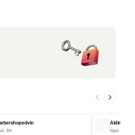
arbershopedvin
Aldin S Ba
ijaš, BA
Ilijaš, BA