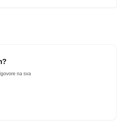
n
?
odgovore na sva