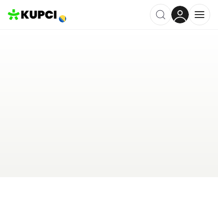
Apoteka Novafarm
Kozarska Dubica
,
BA
Kategorija ·
Zdravstvo i Medicina
0.0
·
0 recenzija
Ostavi recenziju
Pošalji upit