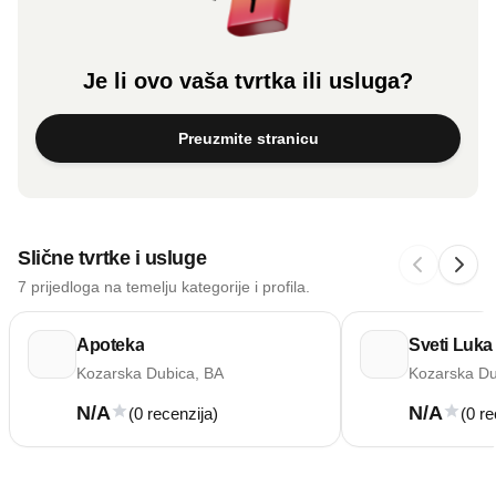
Je li ovo vaša tvrtka ili usluga?
Preuzmite stranicu
Slične tvrtke i usluge
7 prijedloga na temelju kategorije i profila.
Apoteka
Sveti Luka
Kozarska Dubica, BA
Kozarska Du
N/A
N/A
(0 recenzija)
(0 re