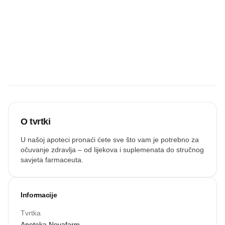
Budite prvi koji
će snimiti
zvučnu
recenziju.
Snimi zvuk
O tvrtki
U našoj apoteci pronaći ćete sve što vam je potrebno za
očuvanje zdravlja – od lijekova i suplemenata do stručnog
savjeta farmaceuta.
Informacije
Tvrtka
Apoteka Novafarm