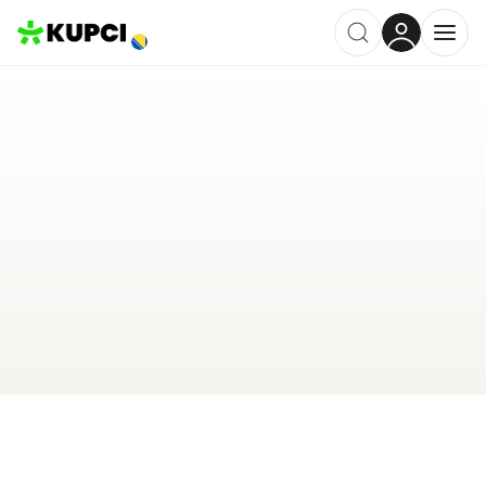
AMD Elektro
Derventa
,
BA
Kategorija ·
Kuća i Vrt
0.0
·
0 recenzija
Ostavi recenziju
Pošalji upit