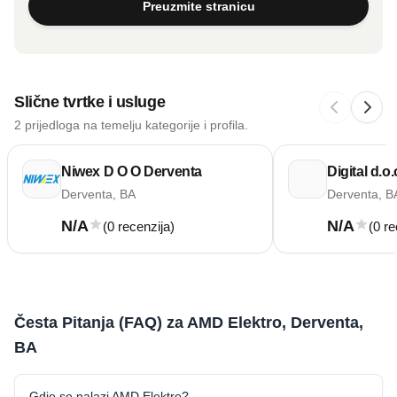
Preuzmite stranicu
Slične tvrtke i usluge
2 prijedloga na temelju kategorije i profila.
Niwex D O O Derventa
Digital d.o.
Derventa, BA
Derventa, B
N/A
N/A
(0 recenzija)
(0 re
Česta Pitanja (FAQ) za AMD Elektro, Derventa,
BA
Gdje se nalazi AMD Elektro?