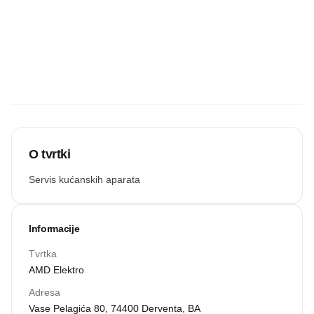
Budite prvi koji
će snimiti
zvučnu
recenziju.
Snimi zvuk
O tvrtki
Servis kućanskih aparata
Informacije
Tvrtka
AMD Elektro
Adresa
Vase Pelagića 80, 74400 Derventa, BA