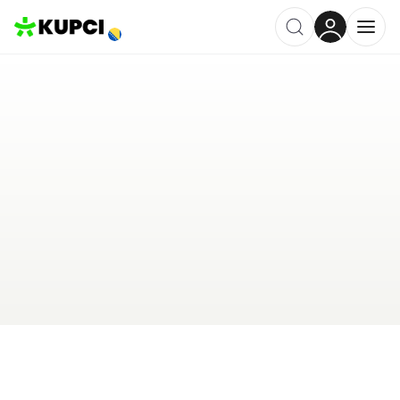
Am Reklame
Cazin
,
BA
Kategorija ·
Grafičke Usluge
0.0
·
0 recenzija
Ostavi recenziju
Pošalji upit