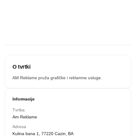
Budite prvi koji
će snimiti
zvučnu
recenziju.
Snimi zvuk
O tvrtki
AM Reklame pruža grafičke i reklamne usluge.
Informacije
Tvrtka
Am Reklame
Adresa
Kulina bana 1, 77220 Cazin, BA