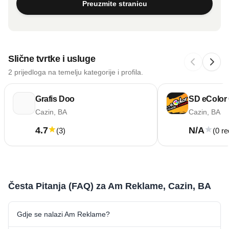
Preuzmite stranicu
Slične tvrtke i usluge
2 prijedloga na temelju kategorije i profila.
Grafis Doo
SD eColor
Cazin, BA
Cazin, BA
4.7
N/A
(
3
)
(0 re
Česta Pitanja (FAQ) za Am Reklame, Cazin, BA
Gdje se nalazi Am Reklame?